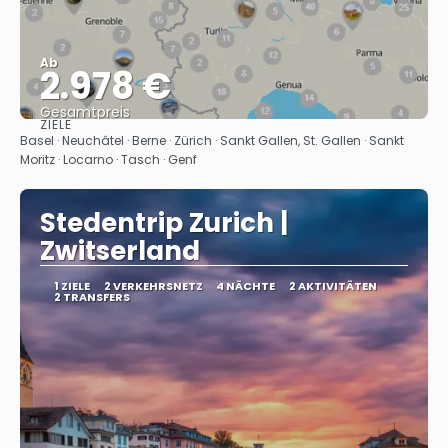
Ab
2.978 €
Gesamtpreis
ZIELE
Sehen
Basel · Neuchâtel · Berne · Zürich · Sankt Gallen, St. Gallen · Sankt
Moritz · Locarno · Tasch · Genf
Stedentrip Zurich |
Zwitserland
1 ZIELE
2 VERKEHRSNETZ
4 NÄCHTE
2 AKTIVITÄTEN
2 TRANSFERS