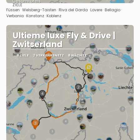
Gesamtpreis
ZIELE
Sehen
Füssen · Welsberg-Taisten · Riva del Garda · Lovere · Bellagio ·
Verbania · Konstanz · Koblenz
Ultieme luxe Fly & Drive |
Zwitserland
6 ZIELE
2 VERKEHRSNETZ
8 NÄCHTE