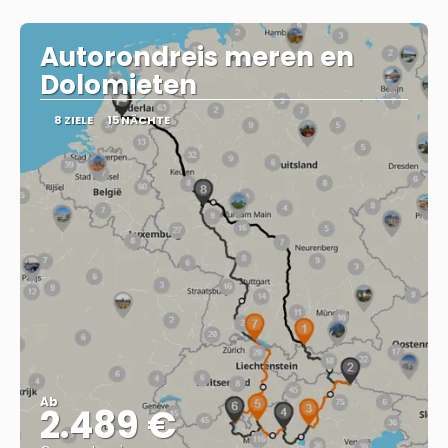
Autorondreis meren en
Dolomieten
8 ZIELE
15 NÄCHTE
Ab
2.489 €