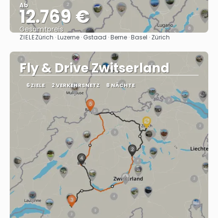
Ab
12.769 €
Gesamtpreis
ZIELE
Zürich · Luzerne · Gstaad · Berne · Basel · Zürich
Sehen
Fly & Drive Zwitserland
6 ZIELE
2 VERKEHRSNETZ
8 NÄCHTE