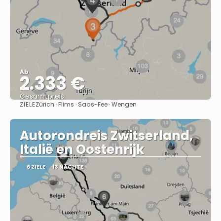
Ab
2.333 €
Gesamtpreis
ZIELE
Zürich · Flims · Saas-Fee · Wengen
Sehen
Autorondreis Zwitserland,
Italië en Oostenrijk
6 ZIELE
13 NÄCHTE