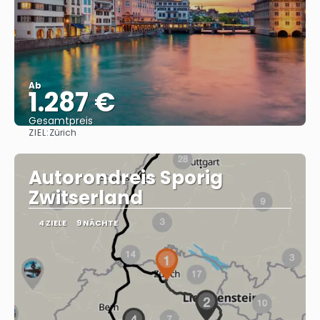
Ab
1.287 €
Gesamtpreis
ZIEL:
Zürich
Sehen
Autorondreis Sporig
Zwitserland
4 ZIELE
9 NÄCHTE