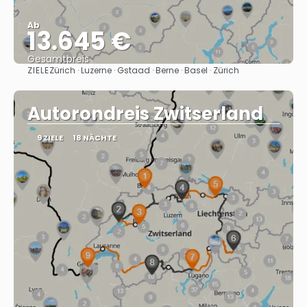
Ab
13.645 €
Gesamtpreis
ZIELE
Zürich · Luzerne · Gstaad · Berne · Basel · Zürich
Sehen
Autorondreis Zwitserland
9 ZIELE
18 NÄCHTE