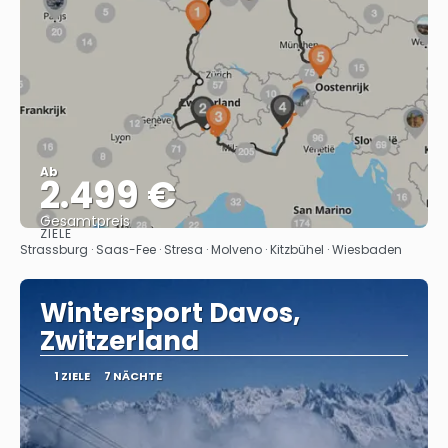
Ab
2.499 €
Gesamtpreis
ZIELE
Sehen
Strassburg · Saas-Fee · Stresa · Molveno · Kitzbühel · Wiesbaden
Wintersport Davos,
Zwitzerland
1 ZIELE
7 NÄCHTE