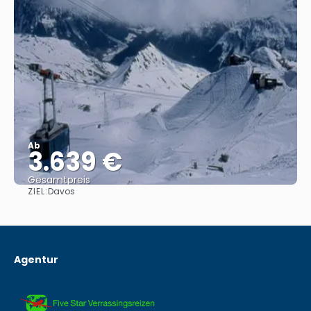
Ab
3.639 €
Gesamtpreis
ZIEL:
Davos
Sehen
Agentur