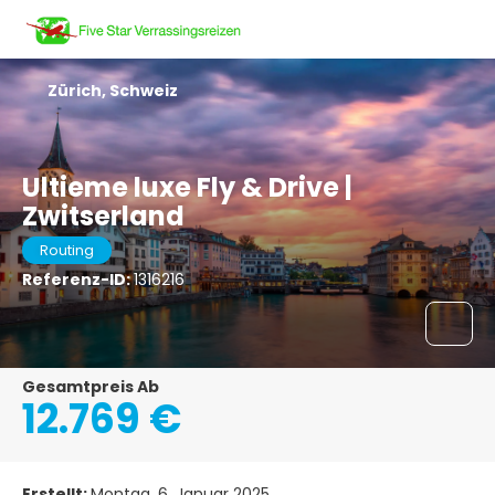
Zürich, Schweiz
Ultieme luxe Fly & Drive |
Zwitserland
Routing
Referenz-ID:
1316216
Gesamtpreis Ab
12.769 €
Erstellt:
Montag, 6. Januar 2025