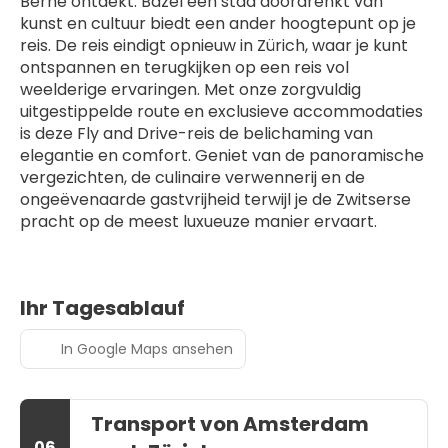
Berne ontdekt. Bazel een stad doordrenkt van 
kunst en cultuur biedt een ander hoogtepunt op je 
reis. De reis eindigt opnieuw in Zürich, waar je kunt 
ontspannen en terugkijken op een reis vol 
weelderige ervaringen. Met onze zorgvuldig 
uitgestippelde route en exclusieve accommodaties 
is deze Fly and Drive-reis de belichaming van 
elegantie en comfort. Geniet van de panoramische 
vergezichten, de culinaire verwennerij en de 
ongeëvenaarde gastvrijheid terwijl je de Zwitserse 
pracht op de meest luxueuze manier ervaart.
Ihr Tagesablauf
In Google Maps ansehen
Transport von Amsterdam
06