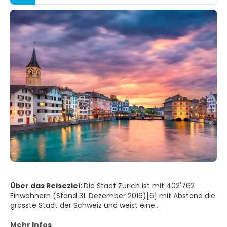
Über das Reiseziel:
Die Stadt Zürich ist mit 402'762
Einwohnern (Stand 31. Dezember 2016)[6] mit Abstand die
grösste Stadt der Schweiz und weist eine
Bevölkerungsdichte von 4384 Einwohnern pro
Quadratkilometer auf. Die Stadt Zürich gibt die
Mehr Infos