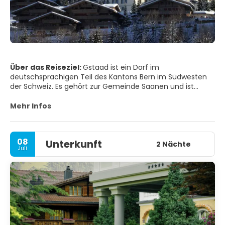
Über das Reiseziel:
Gstaad ist ein Dorf im
deutschsprachigen Teil des Kantons Bern im Südwesten
der Schweiz. Es gehört zur Gemeinde Saanen und ist
bekannt als bedeutendes Skigebiet und beliebtes Reiseziel
unter der High Society und dem internationalen Jetset.
Mehr Infos
Der Wintercampus des Instituts Le Rosey befindet sich in
Gstaad. Gstaad hat eine Bevölkerung von etwa 9.200 und
liegt 1.050 Meter über dem Meeresspiegel.
08
Unterkunft
2 Nächte
Juli