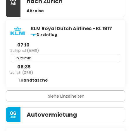
nach Zürich
Juli
Abreise
KLM Royal Dutch Airlines - KL 1917
Direktflug
07:10
Schiphol
(AMS)
1h 25min
08:35
Zurich
(ZRH)
1 Handtasche
Siehe Einzelheiten
06
Autovermietung
Juli