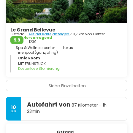
Le Grand Bellevue
Gstaad -
Auf der Karte anzeigen
> 0,7 km von Center
Hervorragend
9,9
1239
Spa & Wellnesscenter
Luxus
Innenpool (ganzjährig)
Chic Room
MIT FRÜHSTÜCK
Kostenlose Stornierung
Siehe Einzelheiten
Autofahrt von
87 Kilometer - 1h
10
23min
Juli
Gstaad