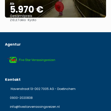
Ab
5.970 €
Gesamtpreis
ZIELE
Tokio · Kyoto
Sehen
Agentur
Kontakt
Havenstraat 13-D02 7005 AG - Doetinchem
0900-2020838
info@fivestarverrassingsreizen.nl