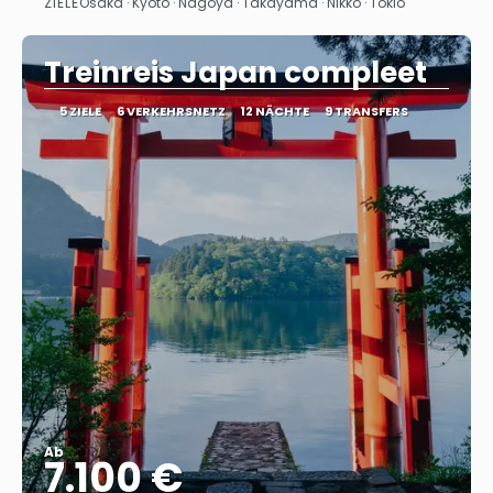
ZIELE
Osaka · Kyoto · Nagoya · Takayama · Nikko · Tokio
Sehen
Treinreis Japan compleet
5 ZIELE
6 VERKEHRSNETZ
12 NÄCHTE
9 TRANSFERS
Ab
7.100 €