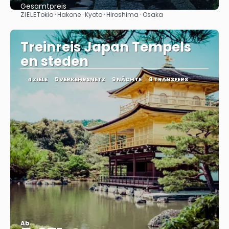
Gesamtpreis
ZIELE
Tokio · Hakone · Kyoto · Hiroshima · Osaka
Sehen
Treinreis Japan Tempels
en steden
4 ZIELE
5 VERKEHRSNETZ
9 NÄCHTE
8 TRANSFERS
Ab