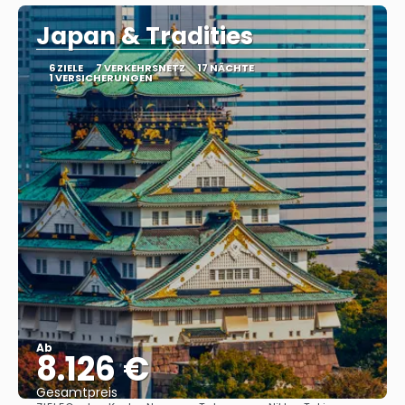
Japan & Tradities
6 ZIELE
7 VERKEHRSNETZ
17 NÄCHTE
1 VERSICHERUNGEN
Ab
8.126 €
Gesamtpreis