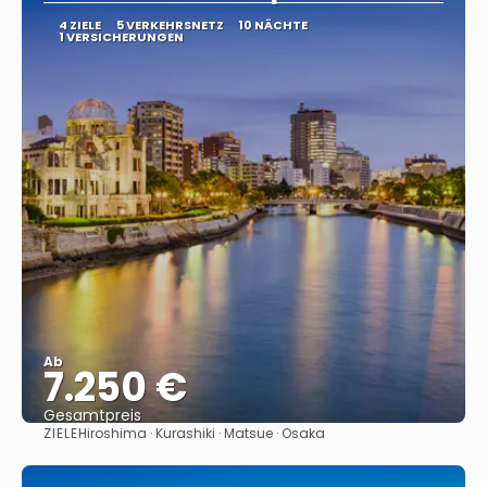
4 ZIELE
5 VERKEHRSNETZ
10 NÄCHTE
1 VERSICHERUNGEN
Ab
7.250 €
Gesamtpreis
ZIELE
Hiroshima · Kurashiki · Matsue · Osaka
Sehen