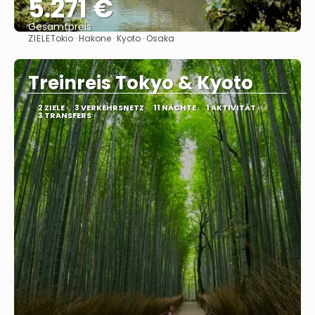
5.271 €
Gesamtpreis
ZIELE
Tokio · Hakone · Kyoto · Osaka
Sehen
Treinreis Tokyo & Kyoto
2 ZIELE
3 VERKEHRSNETZ
11 NÄCHTE
1 AKTIVITÄT
3 TRANSFERS