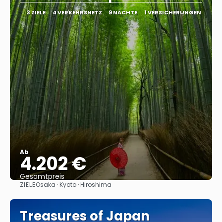
3 ZIELE
4 VERKEHRSNETZ
9 NÄCHTE
1 VERSICHERUNGEN
Ab
4.202 €
Gesamtpreis
ZIELE
Osaka · Kyoto · Hiroshima
Sehen
Treasures of Japan