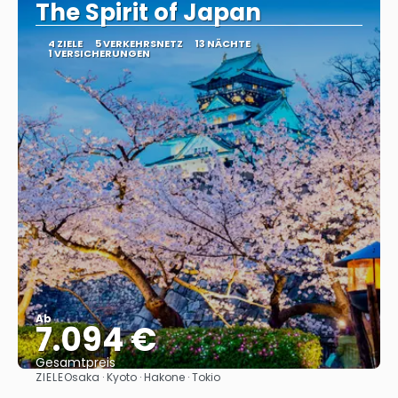
The Spirit of Japan
4 ZIELE
5 VERKEHRSNETZ
13 NÄCHTE
1 VERSICHERUNGEN
Ab
7.094 €
Gesamtpreis
ZIELE
Osaka · Kyoto · Hakone · Tokio
Sehen