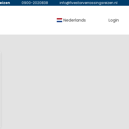
reizen
0900-2020838
info@fivestarverrassingsreizen.nl
Nederlands
Login