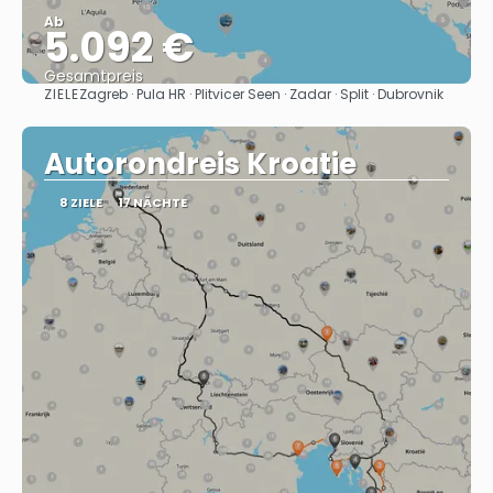
Ab
5.092 €
Gesamtpreis
ZIELE
Zagreb · Pula HR · Plitvicer Seen · Zadar · Split · Dubrovnik
Sehen
Autorondreis Kroatie
8 ZIELE
17 NÄCHTE