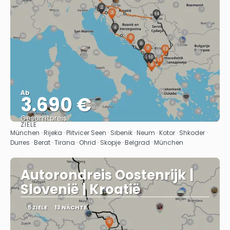
Ab
3.690 €
Gesamtpreis
ZIELE
Sehen
München · Rijeka · Plitvicer Seen · Sibenik · Neum · Kotor · Shkoder ·
Durres · Berat · Tirana · Ohrid · Skopje · Belgrad · München
Autorondreis Oostenrijk |
Slovenië | Kroatië
5 ZIELE
13 NÄCHTE