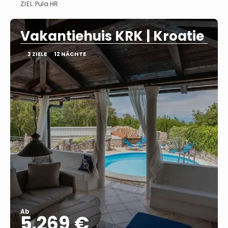
ZIEL:
Pula HR
Sehen
Vakantiehuis KRK | Kroatie
3 ZIELE
12 NÄCHTE
Ab
5.269 €