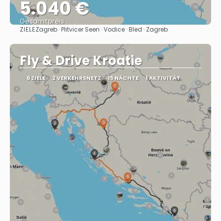
5.040 €
Gesamtpreis
ZIELE
Zagreb · Plitvicer Seen · Vodice · Bled · Zagreb
Sehen
Fly & Drive Kroatie
6 ZIELE
2 VERKEHRSNETZ
15 NÄCHTE
1 AKTIVITÄT