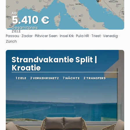
Ab
5.410 €
Gesamtpreis
ZIELE
Sehen
Passau · Zadar · Plitvicer Seen · Insel Krk · Pula HR · Triest · Venedig ·
Zürich
Strandvakantie Split |
Kroatie
1 ZIELE
2 VERKEHRSNETZ
7 NÄCHTE
2 TRANSFERS