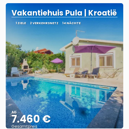
Vakantiehuis Pula | Kroatië
1 ZIELE
2 VERKEHRSNETZ
14 NÄCHTE
Ab
7.460 €
Gesamtpreis