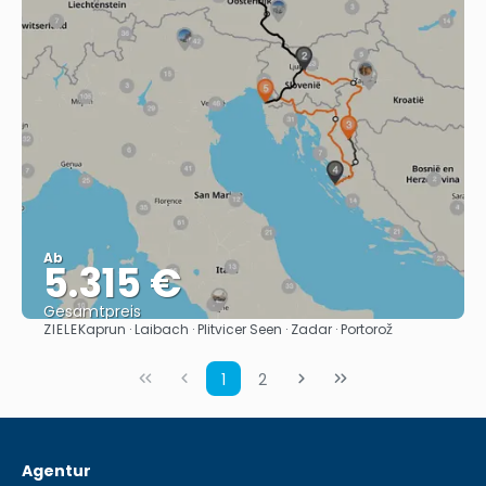
Ab
5.315 €
Gesamtpreis
ZIELE
Kaprun · Laibach · Plitvicer Seen · Zadar · Portorož
Sehen
1
2
Agentur