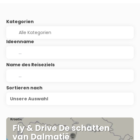
Kategorien
Ideenname
Name des Reiseziels
Sortieren nach
Unsere Auswahl
Fly & Drive De schatten
van Dalmatië