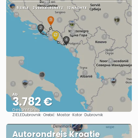
5 ZIELE
2 VERKEHRSNETZ
12 NÄCHTE
Ab
3.782 €
Gesamtpreis
ZIELE
Dubrovnik · Orebić · Mostar · Kotor · Dubrovnik
Sehen
Autorondreis Kroatie