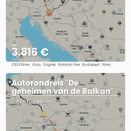
Ab
3.816 €
Gesamtpreis
ZIELE
Wien · Graz · Zagreb · Balaton See · Budapest · Wien
Sehen
Autorondreis "De
geheimen van de Balkan"
15 ZIELE
19 NÄCHTE