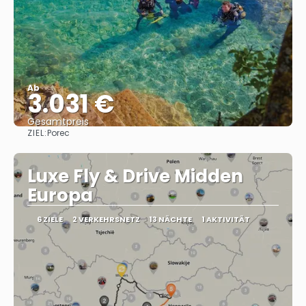
Ab
3.031 €
Gesamtpreis
ZIEL:
Porec
Sehen
Luxe Fly & Drive Midden
Europa
6 ZIELE
2 VERKEHRSNETZ
13 NÄCHTE
1 AKTIVITÄT