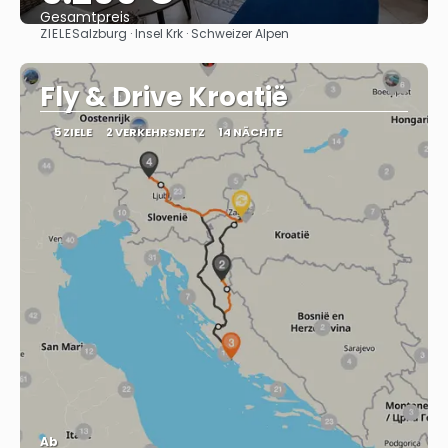
Gesamtpreis
ZIELE
Salzburg · Insel Krk · Schweizer Alpen
Sehen
Fly & Drive Kroatië
5 ZIELE
2 VERKEHRSNETZ
14 NÄCHTE
Ab