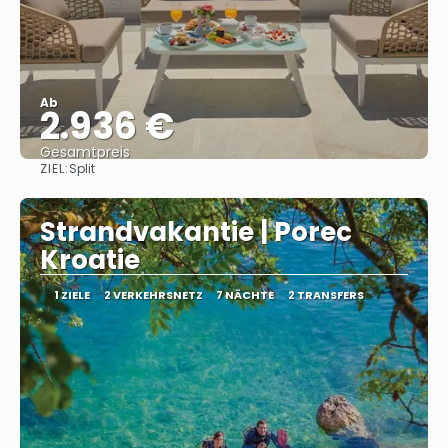
Ab
2.936 €
Gesamtpreis
ZIEL:
Split
Sehen
Strandvakantie | Porec
Kroatie
1 ZIELE
2 VERKEHRSNETZ
7 NÄCHTE
2 TRANSFERS