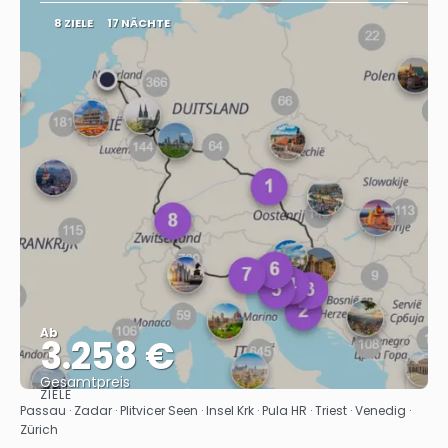
8 ZIELE
17 NÄCHTE
Ab
3.258 €
Gesamtpreis
ZIELE
Sehen
Passau · Zadar · Plitvicer Seen · Insel Krk · Pula HR · Triest · Venedig ·
Zürich