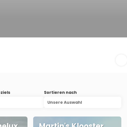
ziels
Sortieren nach
Unsere Auswahl
nelux
Martin's Klooster