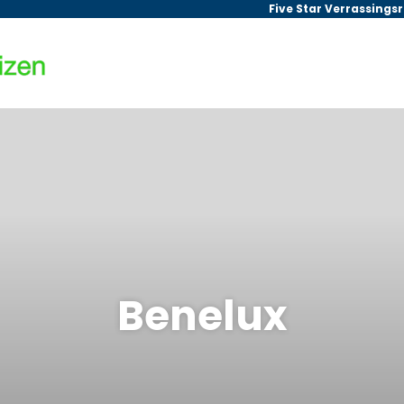
Five Star Verrassings
Benelux