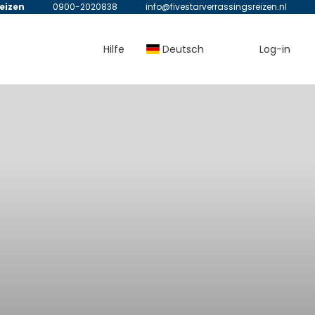
reizen
0900-2020838
info@fivestarverrassingsreizen.nl
Hilfe
Deutsch
Log-in