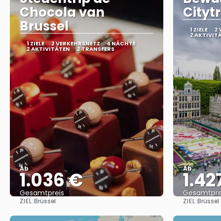
Chocola van
Cityt
Brussel
1 ZIELE
2
2 AKTIVIT
1 ZIELE
2 VERKEHRSNETZ
4 NÄCHTE
2 AKTIVITÄTEN
2 TRANSFERS
Ab
Ab
1.036 €
1.42
Gesamtpreis
Gesamtpre
ZIEL:
ZIEL:
Brüssel
Brüssel
Sehen