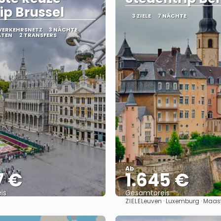
rip Brussel
3 ZIELE
7 NÄCHTE
 VERKEHRSNETZ
3 NÄCHTE
ÄTEN
2 TRANSFERS
Ab
7 €
1.645 €
is
Gesamtpreis
ZIELE
Leuven · Luxemburg · Maast
Sehen
Sehen