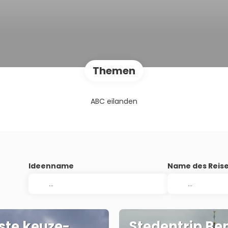
Themen
ABC eilanden
Ideenname
Name des Reise
te keuze-
Stedentrip Be