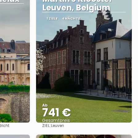
Leuven, Belgium
1 ZIELE
4 NÄCHTE
Ab
741 €
Gesamtpreis
ZIEL:
richt
Leuven
Sehen