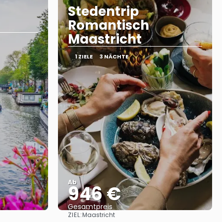
Stedentrip
Romantisch
Maastricht
1 ZIELE
3 NÄCHTE
Ab
946 €
Gesamtpreis
ZIEL:
Maastricht
Sehen