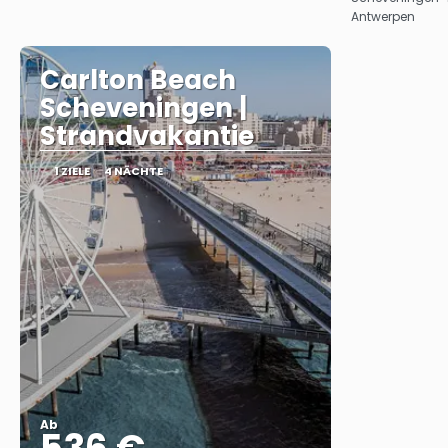
Antwerpen
Carlton Beach
Scheveningen |
Strandvakantie
1 ZIELE
4 NÄCHTE
Ab