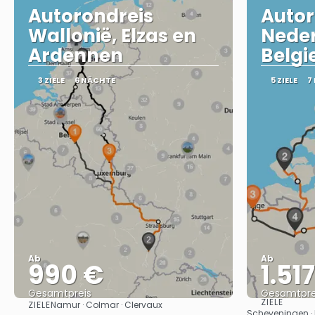
Autorondreis
Autor
Wallonië, Elzas en
Neder
Ardennen
Belgi
3 ZIELE
6 NÄCHTE
5 ZIELE
7
Ab
Ab
990 €
1.51
Gesamtpreis
Gesamtpre
ZIELE
ZIELE
Namur · Colmar · Clervaux
Sehen
Scheveningen · 