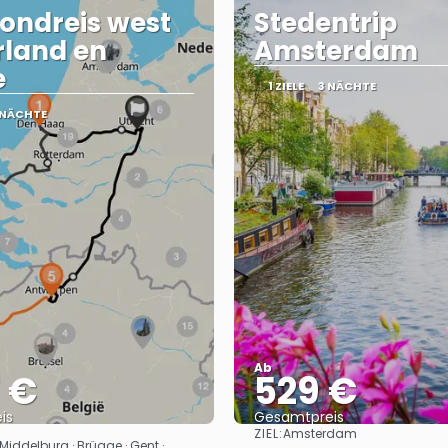
ondreis west
Stedentrip
land en
Amsterdam
e
1 ZIELE
3 NÄCHTE
 NÄCHTE
Ab
7 €
529 €
is
Gesamtpreis
ZIEL:
Amsterdam
Sehen
Sehen
Middelburg · Brügge · Gent ·