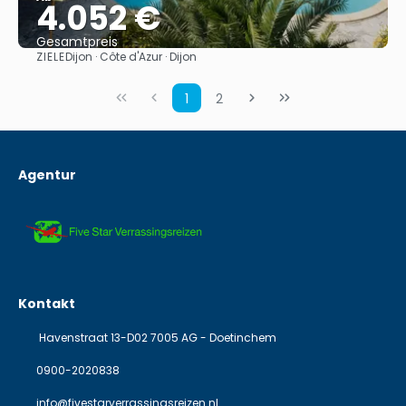
4.052 €
Gesamtpreis
ZIELE
Dijon · Côte d'Azur · Dijon
Sehen
1
2
Agentur
Kontakt
Havenstraat 13-D02 7005 AG - Doetinchem
0900-2020838
info@fivestarverrassingsreizen.nl