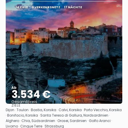
14 ZIELE
3 VERKEHRSNETZ
17 NÄCHTE
Ab
3.534 €
Gesamtpreis
ZIELE
Sehen
Dijon · Toulon · Bastia, Korsika · Calvi, Korsika · Porto Vecchio, Korsika
· Bonifacio, Korsika · Santa Teresa di Gallura, Nordsardinien ·
Alghero · Chia, Südsardinien · Orosei, Sardinien · Golfo Aranci ·
Livorno · Cinque Terre · Strassburg