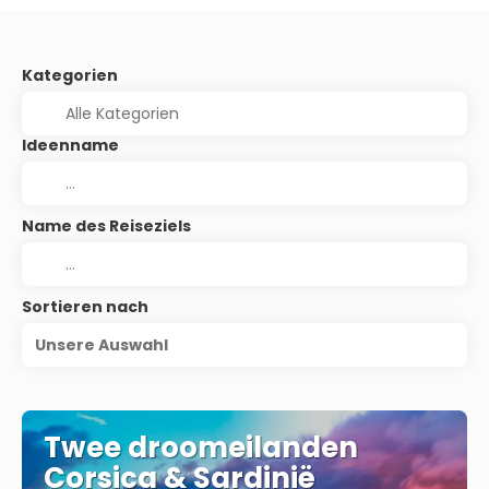
Kategorien
Ideenname
Name des Reiseziels
Sortieren nach
Unsere Auswahl
Twee droomeilanden
Corsica & Sardinië