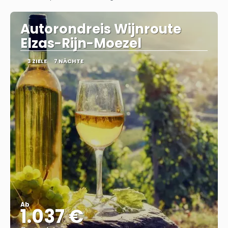
Autorondreis Wijnroute
Elzas-Rijn-Moezel
3 ZIELE
7 NÄCHTE
Ab
1.037 €