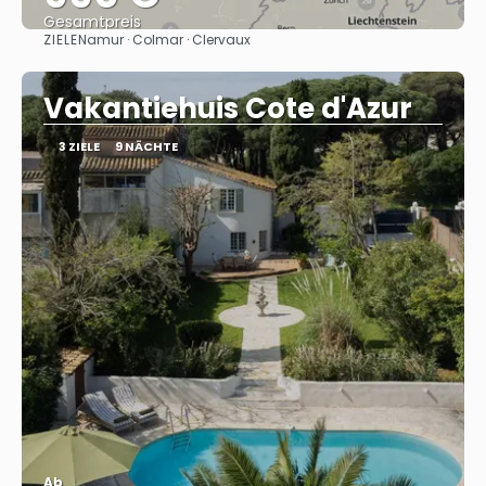
Gesamtpreis
ZIELE
Namur · Colmar · Clervaux
Sehen
Vakantiehuis Cote d'Azur
3 ZIELE
9 NÄCHTE
Ab