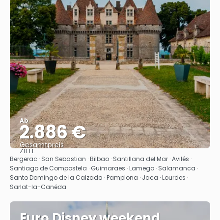
Ab
2.886 €
Gesamtpreis
ZIELE
Sehen
Bergerac · San Sebastian · Bilbao · Santillana del Mar · Avilés ·
Santiago de Compostela · Guimaraes · Lamego · Salamanca ·
Santo Domingo de la Calzada · Pamplona · Jaca · Lourdes ·
Sarlat-la-Canéda
Euro Disney weekend