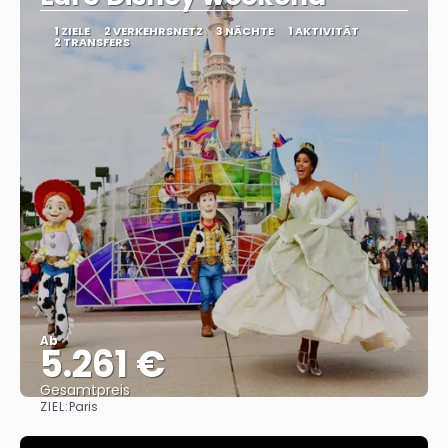
1 ZIELE
2 VERKEHRSNETZ
3 NÄCHTE
1 AKTIVITÄT
2 TRANSFERS
Ab
5.261 €
Gesamtpreis
ZIEL:
Paris
Sehen