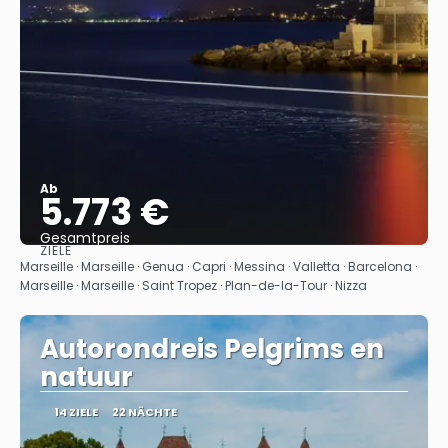
Ab
5.773 €
Gesamtpreis
ZIELE
Sehen
Marseille · Marseille · Genua · Capri · Messina · Valletta · Barcelona ·
Marseille · Marseille · Saint Tropez · Plan-de-la-Tour · Nizza
Autorondreis Pelgrims en
natuur
14 ZIELE
22 NÄCHTE