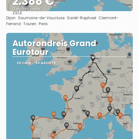
2.388 €
Gesamtpreis
ZIELE
Sehen
Dijon · Saumane-de-Vaucluse · Sankt-Raphael · Clermont-
Ferrand · Touren · Paris
Autorondreis Grand
Eurotour
20 ZIELE
30 NÄCHTE