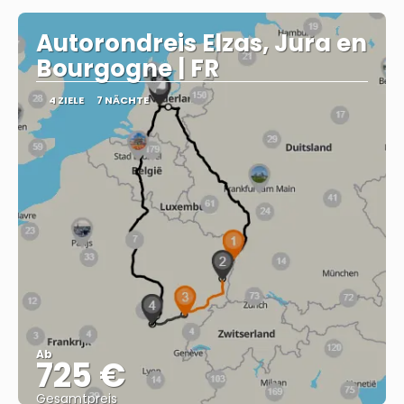
Autorondreis Elzas, Jura en
Bourgogne | FR
4 ZIELE
7 NÄCHTE
Ab
725 €
Gesamtpreis