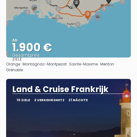
Ab
1.900 €
Gesamtpreis
ZIELE
Sehen
Orange · Montagnac-Montpezat · Sainte-Maxime · Menton ·
Grenoble
Land & Cruise Frankrijk
10 ZIELE
2 VERKEHRSNETZ
21 NÄCHTE