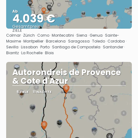
Ab
4.039 €
Gesamtpreis
ZIELE
Sehen
Colmar · Zürich · Como · Montecatini · Siena · Genua · Sainte-
Maxime · Montpellier · Barcelona · Saragossa · Toledo · Cordoba ·
Sevilla · Lissabon · Porto · Santiago de Compostela · Santander ·
Biarritz · La Rochelle · Blois
Autorondreis de Provence
& Cote d'Azur
5 ZIELE
11 NÄCHTE