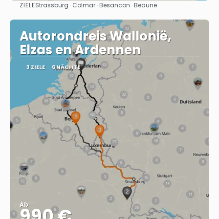
ZIELE
Strassburg · Colmar · Besancon · Beaune
Sehen
Autorondreis Wallonië,
Elzas en Ardennen
3 ZIELE
6 NÄCHTE
Ab
990 €