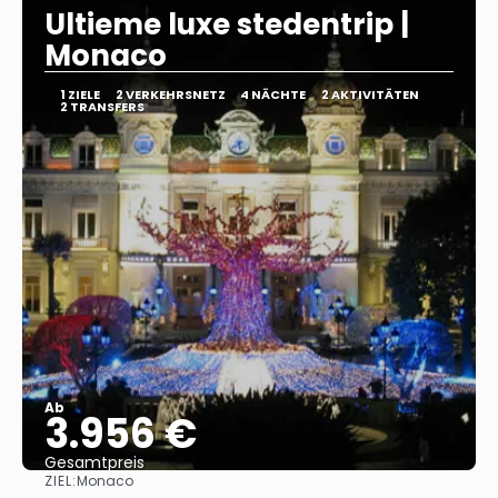
Ultieme luxe stedentrip |
Monaco
1 ZIELE
2 VERKEHRSNETZ
4 NÄCHTE
2 AKTIVITÄTEN
2 TRANSFERS
Ab
3.956 €
Gesamtpreis
ZIEL:
Monaco
Sehen