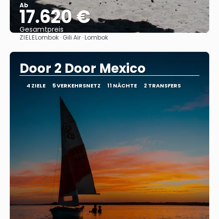
Ab
17.620 €
Gesamtpreis
ZIELE
Lombok · Gili Air · Lombok
Sehen
Door 2 Door Mexico
4 ZIELE
5 VERKEHRSNETZ
11 NÄCHTE
2 TRANSFERS