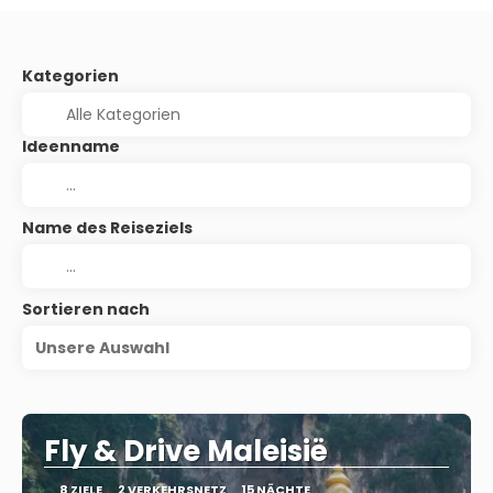
Kategorien
Ideenname
Name des Reiseziels
Sortieren nach
Unsere Auswahl
Fly & Drive Maleisië
8 ZIELE
2 VERKEHRSNETZ
15 NÄCHTE