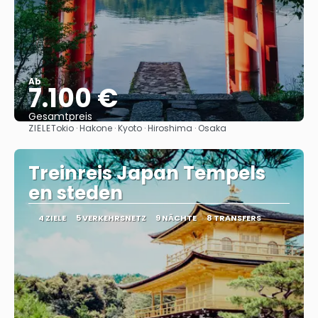
Ab
7.100 €
Gesamtpreis
ZIELE
Tokio · Hakone · Kyoto · Hiroshima · Osaka
Sehen
Treinreis Japan Tempels
en steden
4 ZIELE
5 VERKEHRSNETZ
9 NÄCHTE
8 TRANSFERS