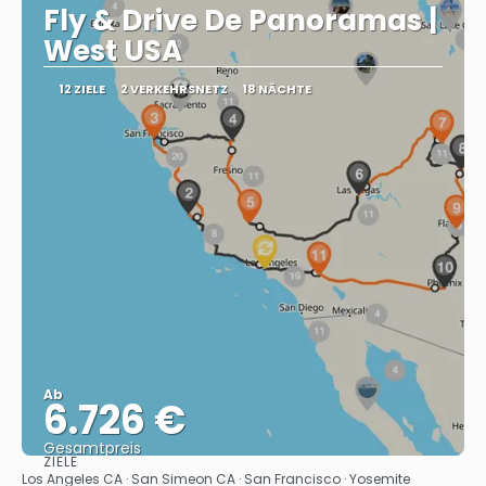
Fly & Drive De Panoramas |
West USA
12 ZIELE
2 VERKEHRSNETZ
18 NÄCHTE
Ab
6.726 €
Gesamtpreis
ZIELE
Sehen
Los Angeles CA · San Simeon CA · San Francisco · Yosemite