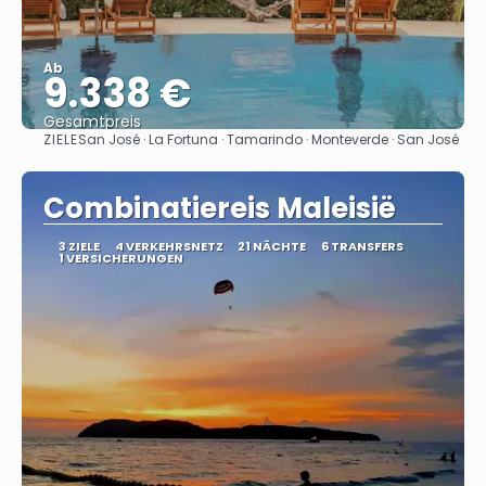
Ab
9.338 €
Gesamtpreis
ZIELE
San José · La Fortuna · Tamarindo · Monteverde · San José
Sehen
Combinatiereis Maleisië
3 ZIELE
4 VERKEHRSNETZ
21 NÄCHTE
6 TRANSFERS
1 VERSICHERUNGEN