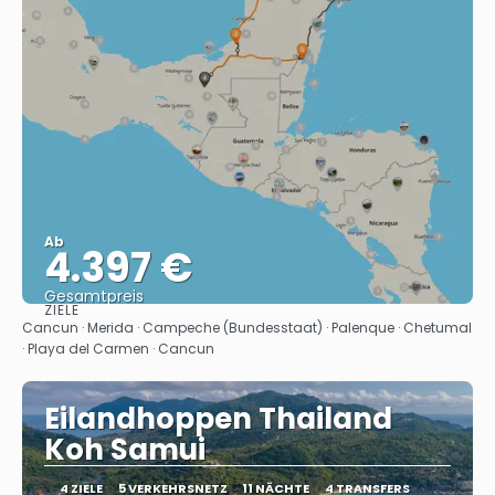
Ab
4.397 €
Gesamtpreis
ZIELE
Sehen
Cancun · Merida · Campeche (Bundesstaat) · Palenque · Chetumal
· Playa del Carmen · Cancun
Eilandhoppen Thailand
Koh Samui
4 ZIELE
5 VERKEHRSNETZ
11 NÄCHTE
4 TRANSFERS