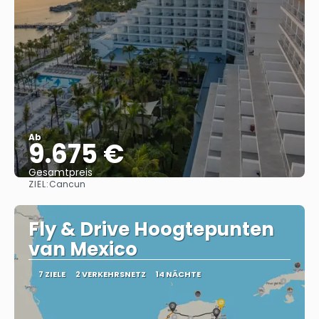
Ab
9.675 €
Gesamtpreis
ZIEL:
Cancun
Sehen
Fly & Drive Hoogtepunten
van Mexico
7 ZIELE
2 VERKEHRSNETZ
14 NÄCHTE