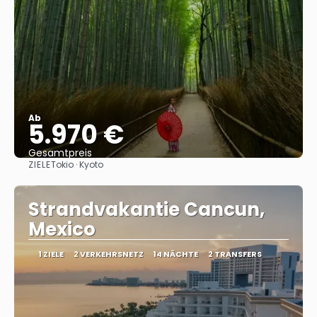
Ab
5.970 €
Gesamtpreis
ZIELE
Tokio · Kyoto
Sehen
Strandvakantie Cancun,
Mexico
1 ZIELE
2 VERKEHRSNETZ
14 NÄCHTE
2 TRANSFERS