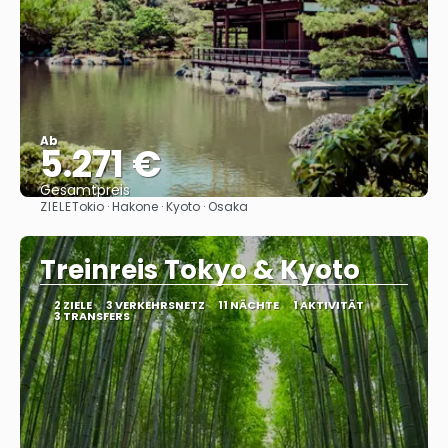
Ab
5.271 €
Gesamtpreis
ZIELE
Tokio · Hakone · Kyoto · Osaka
Sehen
Treinreis Tokyo & Kyoto
2 ZIELE
3 VERKEHRSNETZ
11 NÄCHTE
1 AKTIVITÄT
3 TRANSFERS