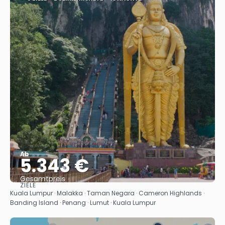
Ab
5.343 €
Gesamtpreis
ZIELE
Sehen
Kuala Lumpur · Malakka · Taman Negara · Cameron Highlands ·
Banding Island · Penang · Lumut · Kuala Lumpur