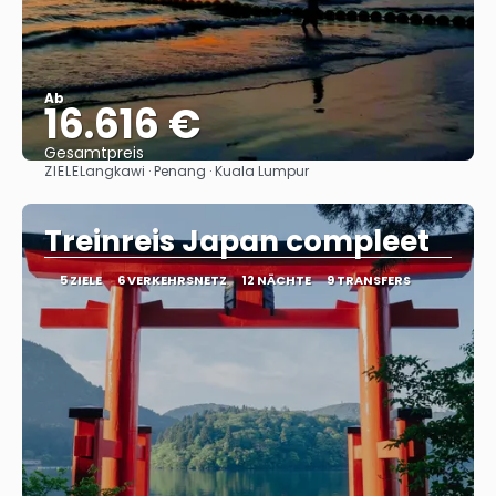
Ab
16.616 €
Gesamtpreis
ZIELE
Langkawi · Penang · Kuala Lumpur
Sehen
Treinreis Japan compleet
5 ZIELE
6 VERKEHRSNETZ
12 NÄCHTE
9 TRANSFERS