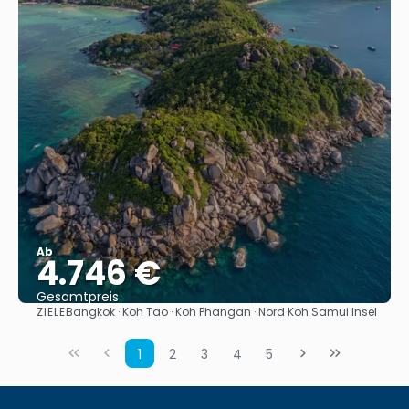
Ab
4.746 €
Gesamtpreis
ZIELE
Bangkok · Koh Tao · Koh Phangan · Nord Koh Samui Insel
Sehen
1
2
3
4
5