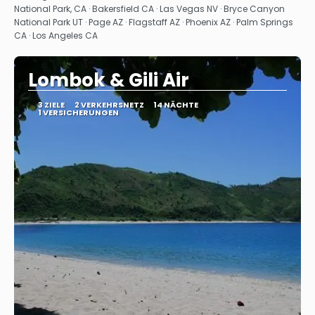
National Park, CA · Bakersfield CA · Las Vegas NV · Bryce Canyon
National Park UT · Page AZ · Flagstaff AZ · Phoenix AZ · Palm Springs
CA · Los Angeles CA
Lombok & Gili Air
3 ZIELE
2 VERKEHRSNETZ
14 NÄCHTE
1 VERSICHERUNGEN