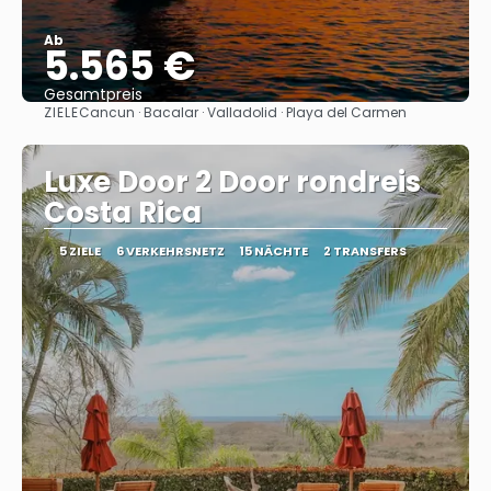
Ab
5.565 €
Gesamtpreis
ZIELE
Cancun · Bacalar · Valladolid · Playa del Carmen
Sehen
Luxe Door 2 Door rondreis
Costa Rica
5 ZIELE
6 VERKEHRSNETZ
15 NÄCHTE
2 TRANSFERS