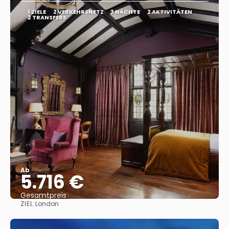
1 ZIELE
2 VERKEHRSNETZ
3 NÄCHTE
2 AKTIVITÄTEN
2 TRANSFERS
Ab
5.716 €
Gesamtpreis
ZIEL:
London
Sehen