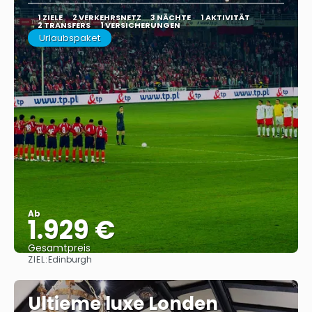
1 ZIELE
2 VERKEHRSNETZ
3 NÄCHTE
1 AKTIVITÄT
2 TRANSFERS
1 VERSICHERUNGEN
Urlaubspaket
Ab
1.929 €
Gesamtpreis
ZIEL:
Edinburgh
Sehen
Ultieme luxe Londen