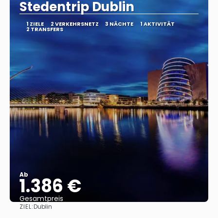
Stedentrip Dublin
1 ZIELE
2 VERKEHRSNETZ
3 NÄCHTE
1 AKTIVITÄT
2 TRANSFERS
Ab
1.386 €
Gesamtpreis
ZIEL:
Dublin
Sehen