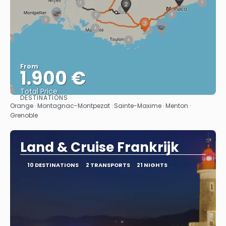
From
1.900 €
Total Price
DESTINATIONS
See
Orange · Montagnac-Montpezat · Sainte-Maxime · Menton ·
Grenoble
Land & Cruise Frankrijk
10 DESTINATIONS
2 TRANSPORTS
21 NIGHTS