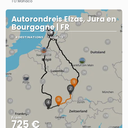
TO:
Monaco
See
Autorondreis Elzas, Jura en
Bourgogne | FR
4 DESTINATIONS
7 NIGHTS
From
725 €