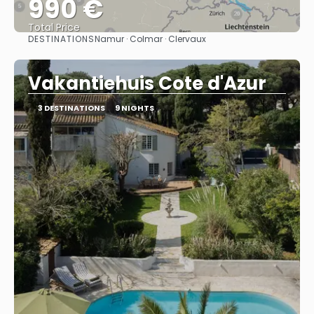
990 €
Total Price
DESTINATIONS
Namur · Colmar · Clervaux
See
Vakantiehuis Cote d'Azur
3 DESTINATIONS
9 NIGHTS