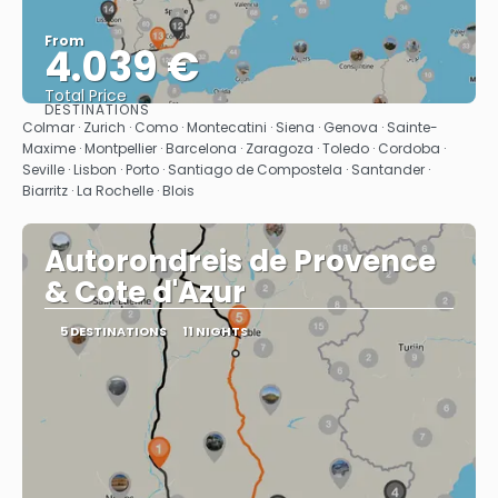
From
4.039 €
Total Price
DESTINATIONS
See
Colmar · Zurich · Como · Montecatini · Siena · Genova · Sainte-
Maxime · Montpellier · Barcelona · Zaragoza · Toledo · Cordoba ·
Seville · Lisbon · Porto · Santiago de Compostela · Santander ·
Biarritz · La Rochelle · Blois
Autorondreis de Provence
& Cote d'Azur
5 DESTINATIONS
11 NIGHTS