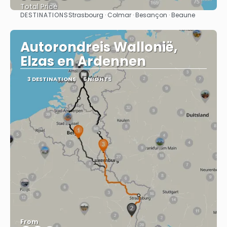
Total Price
DESTINATIONS
Strasbourg · Colmar · Besançon · Beaune
See
Autorondreis Wallonië,
Elzas en Ardennen
3 DESTINATIONS
6 NIGHTS
From