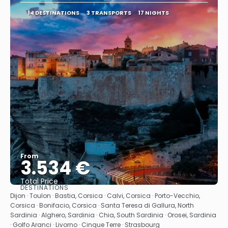
14 DESTINATIONS
3 TRANSPORTS
17 NIGHTS
From
3.534 €
Total Price
DESTINATIONS
See
Dijon · Toulon · Bastia, Corsica · Calvi, Corsica · Porto-Vecchio,
Corsica · Bonifacio, Corsica · Santa Teresa di Gallura, North
Sardinia · Alghero, Sardinia · Chia, South Sardinia · Orosei, Sardinia
· Golfo Aranci · Livorno · Cinque Terre · Strasbourg