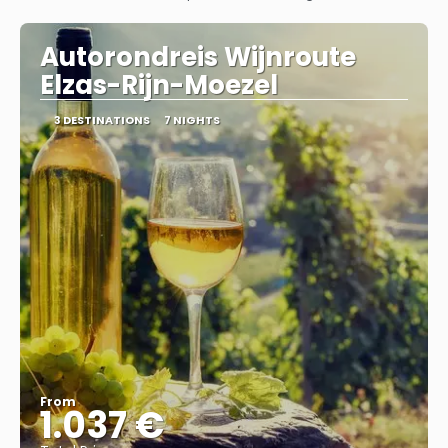
Autorondreis Wijnroute
Elzas-Rijn-Moezel
3 DESTINATIONS
7 NIGHTS
From
1.037 €