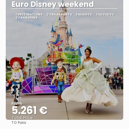
Euro Disney weekend
1 DESTINATIONS
2 TRANSPORTS
3 NIGHTS
1 ACTIVITY
2 TRANSFERS
From
5.261 €
Total Price
TO:
Paris
See