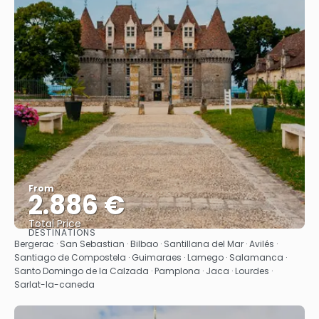
From
2.886 €
Total Price
DESTINATIONS
See
Bergerac · San Sebastian · Bilbao · Santillana del Mar · Avilés ·
Santiago de Compostela · Guimaraes · Lamego · Salamanca ·
Santo Domingo de la Calzada · Pamplona · Jaca · Lourdes ·
Sarlat-la-caneda