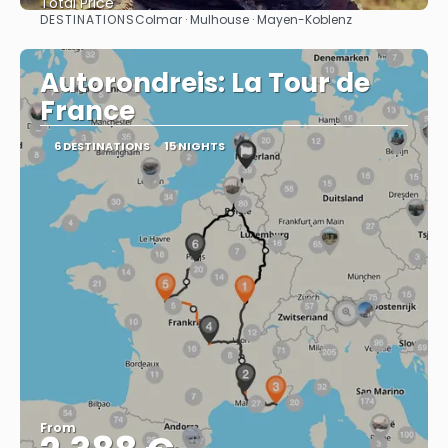
Total Price
DESTINATIONS
Colmar · Mulhouse · Mayen-Koblenz
See
Autorondreis: La Tour de
France
6 DESTINATIONS
15 NIGHTS
From