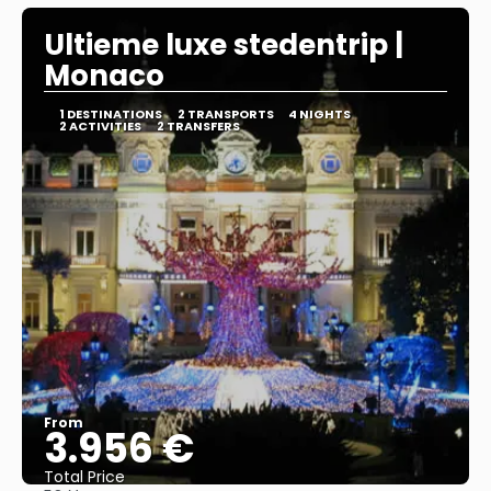
Ultieme luxe stedentrip |
Monaco
1 DESTINATIONS
2 TRANSPORTS
4 NIGHTS
2 ACTIVITIES
2 TRANSFERS
From
3.956 €
Total Price