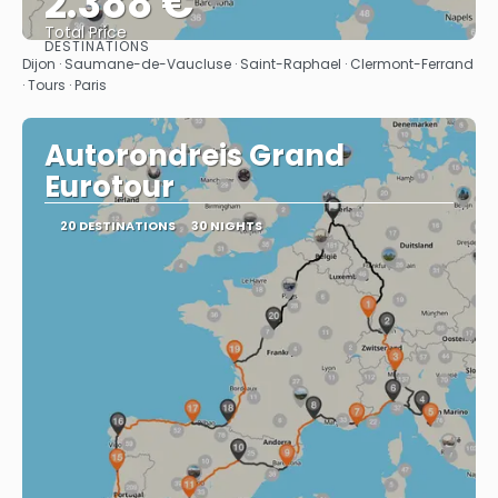
2.388 €
Total Price
DESTINATIONS
See
Dijon · Saumane-de-Vaucluse · Saint-Raphael · Clermont-Ferrand
· Tours · Paris
Autorondreis Grand
Eurotour
20 DESTINATIONS
30 NIGHTS