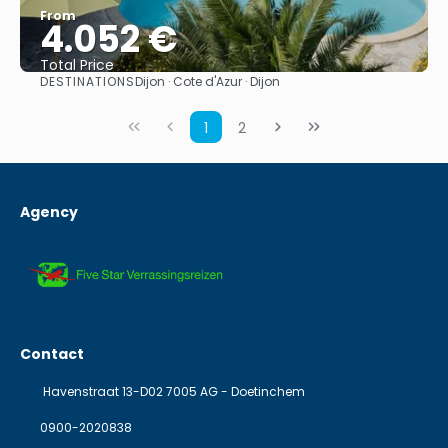
From
4.052 €
Total Price
DESTINATIONS
Dijon · Cote d'Azur · Dijon
See
1
2
Agency
Contact
Havenstraat 13-D02 7005 AG - Doetinchem
0900-2020838