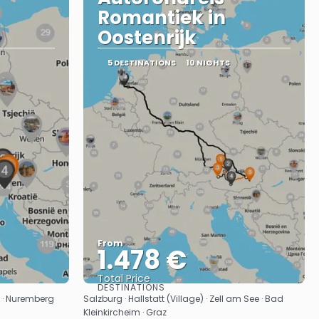
Romantiek in
Oostenrijk
5 DESTINATIONS
10 NIGHTS
From
1.478 €
Total Price
DESTINATIONS
See
na · Nuremberg
Salzburg · Hallstatt (Village) · Zell am See · Bad
Kleinkircheim · Graz