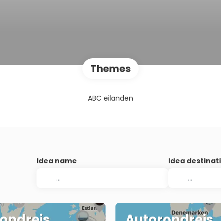
Themes
ABC eilanden
Idea name
Idea destinat
ondreis
Autorondreis