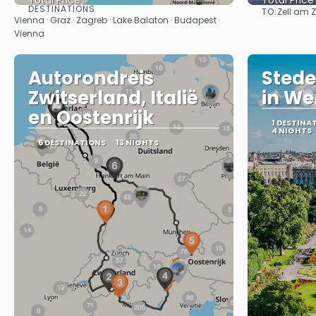
Total Price
Total Price
DESTINATIONS
TO:
Zell am Zi
See
Vienna · Graz · Zagreb · Lake Balaton · Budapest ·
Vienna
Autorondreis
Stede
Zwitserland, Italië
in W
en Oostenrijk
1 DESTINA
4 NIGHTS
6 DESTINATIONS
13 NIGHTS