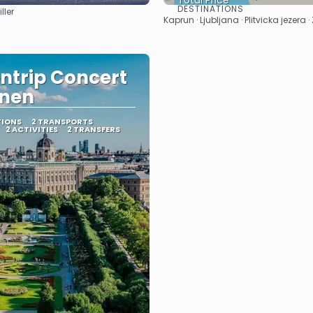
Total Price
DESTINATIONS
ller
See
See
Kaprun · Ljubljana · Plitvicka jezera ·
ntrip Concert
enen
TIONS
2 TRANSPORTS
2 ACTIVITIES
2 TRANSFERS