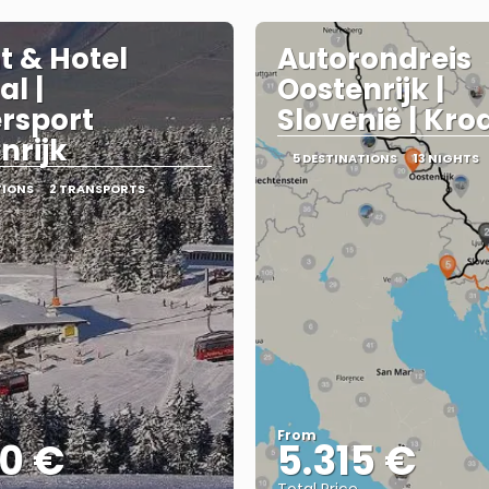
t & Hotel
Autorondreis
al |
Oostenrijk |
rsport
Slovenië | Kro
nrijk
5 DESTINATIONS
13 NIGHTS
TIONS
2 TRANSPORTS
From
20 €
5.315 €