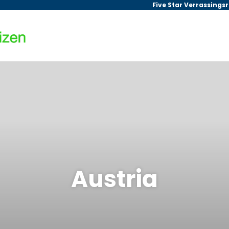
Five Star Verrassings
Austria