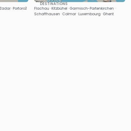
Total Price
DESTINATIONS
See
 Zadar · Portorož
Flachau · Kitzbühel · Garmisch-Partenkirchen ·
Schaffhausen · Colmar · Luxembourg · Ghent