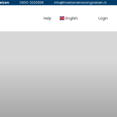
reizen
0900-2020838
info@fivestarverrassingsreizen.nl
Help
English
Login