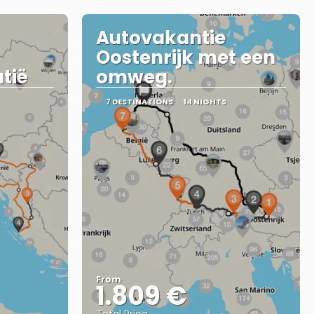
Autovakantie
Oostenrijk met een
atië
omweg.
7 DESTINATIONS
14 NIGHTS
From
1.809 €