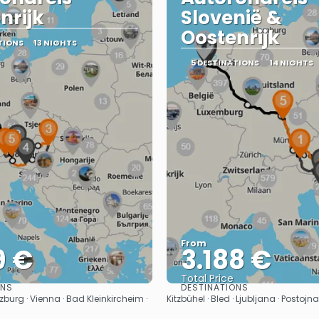
nrijk
Slovenië &
Oostenrijk
TIONS
13 NIGHTS
5 DESTINATIONS
14 NIGHTS
From
9 €
3.188 €
Total Price
ONS
DESTINATIONS
See
See
zburg · Vienna · Bad Kleinkircheim ·
Kitzbühel · Bled · Ljubljana · Postoj