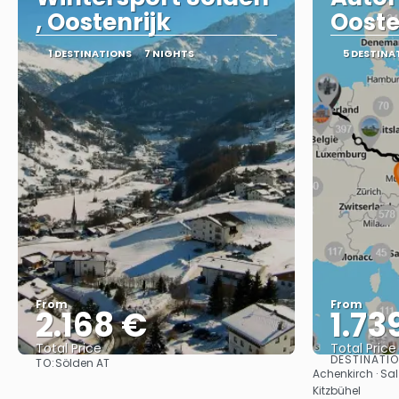
, Oostenrijk
Ooste
1 DESTINATIONS
7 NIGHTS
5 DESTINA
From
From
2.168 €
1.73
Total Price
Total Price
DESTINATI
TO:
Sölden AT
See
Achenkirch · Sal
Kitzbühel