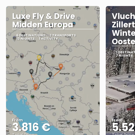
Luxe Fly & Drive
Vluch
Midden Europa
Zillert
Winte
6 DESTINATIONS
2 TRANSPORTS
13 NIGHTS
1 ACTIVITY
Ooste
1 DESTINA
7 NIGHTS
From
From
3.816 €
5.5