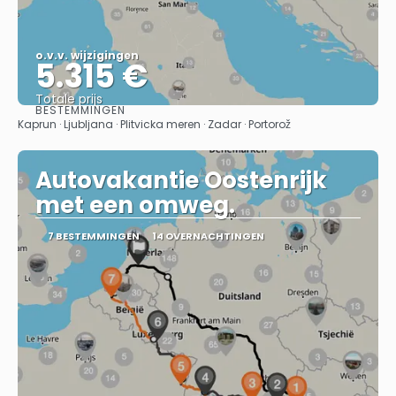
o.v.v. wijzigingen
5.315 €
Totale prijs
BESTEMMINGEN
Bekijk
Kaprun · Ljubljana · Plitvicka meren · Zadar · Portorož
Autovakantie Oostenrijk
met een omweg.
7 BESTEMMINGEN
14 OVERNACHTINGEN