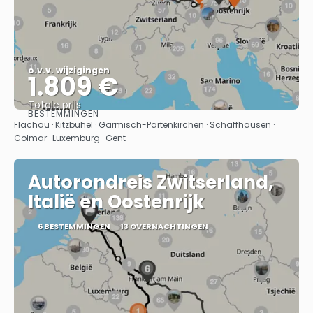
o.v.v. wijzigingen
1.809 €
Totale prijs
BESTEMMINGEN
Bekijk
Flachau · Kitzbühel · Garmisch-Partenkirchen · Schaffhausen ·
Colmar · Luxemburg · Gent
Autorondreis Zwitserland,
Italië en Oostenrijk
6 BESTEMMINGEN
13 OVERNACHTINGEN