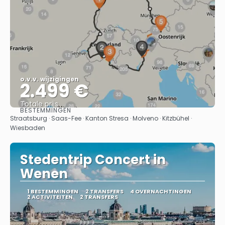
o.v.v. wijzigingen
2.499 €
Totale prijs
BESTEMMINGEN
Bekijk
Straatsburg · Saas-Fee · Kanton Stresa · Molveno · Kitzbühel ·
Wiesbaden
Stedentrip Concert in
Wenen
1 BESTEMMINGEN
2 TRANSFERS
4 OVERNACHTINGEN
2 ACTIVITEITEN
2 TRANSFERS