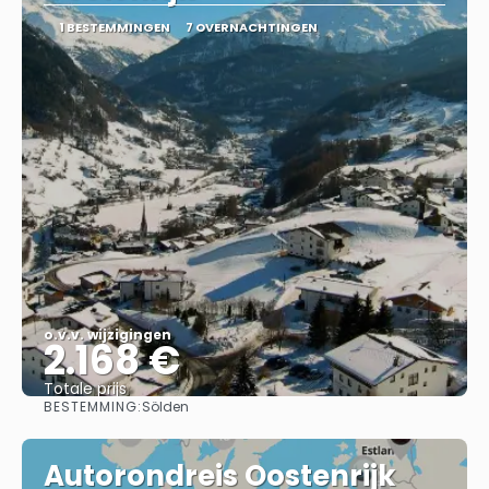
1 BESTEMMINGEN
7 OVERNACHTINGEN
o.v.v. wijzigingen
2.168 €
Totale prijs
BESTEMMING:
Sölden
Bekijk
Autorondreis Oostenrijk