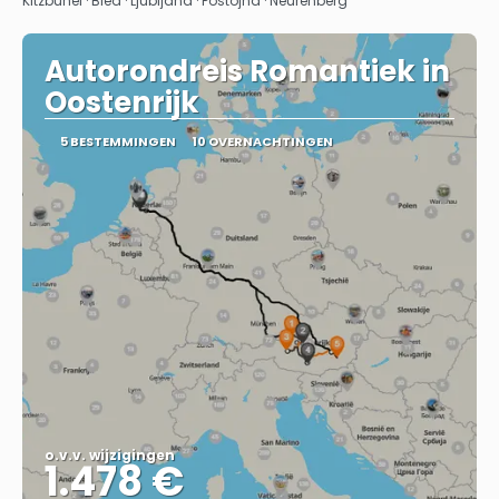
Kitzbühel · Bled · Ljubljana · Postojna · Neurenberg
Autorondreis Romantiek in
Oostenrijk
5 BESTEMMINGEN
10 OVERNACHTINGEN
o.v.v. wijzigingen
1.478 €