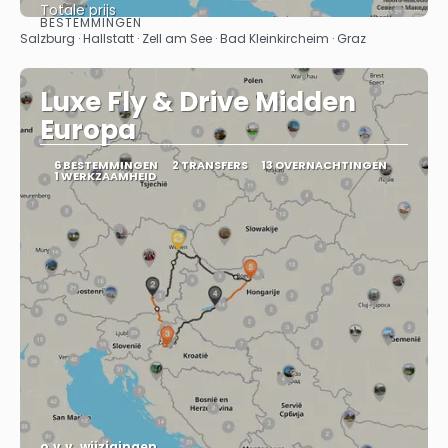
Totale prijs
BESTEMMINGEN
Bekijk
Salzburg · Hallstatt · Zell am See · Bad Kleinkircheim · Graz
Luxe Fly & Drive Midden
Europa
6 BESTEMMINGEN
2 TRANSFERS
13 OVERNACHTINGEN
1 WERKZAAMHEID
o.v.v. wijzigingen