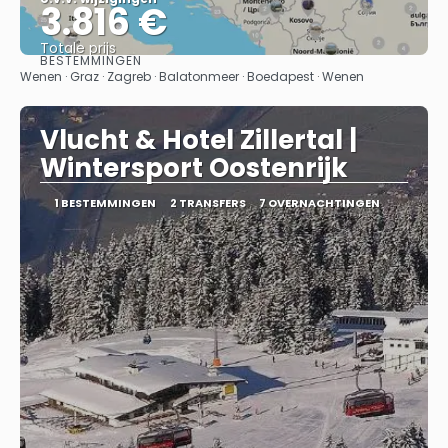
3.816 €
Totale prijs
BESTEMMINGEN
Bekijk
Wenen · Graz · Zagreb · Balatonmeer · Boedapest · Wenen
Vlucht & Hotel Zillertal |
Wintersport Oostenrijk
1 BESTEMMINGEN
2 TRANSFERS
7 OVERNACHTINGEN