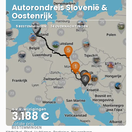
Autorondreis Slovenië &
Oostenrijk
5 BESTEMMINGEN
14 OVERNACHTINGEN
o.v.v. wijzigingen
3.188 €
Totale prijs
BESTEMMINGEN
Bekijk