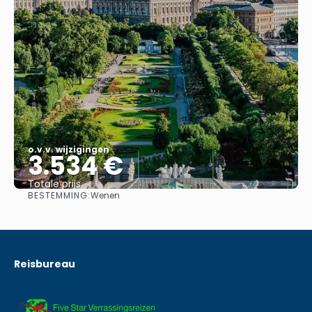
o.v.v. wijzigingen
3.534 €
Totale prijs
BESTEMMING:
Wenen
Bekijk
Reisbureau