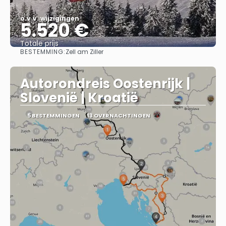
o.v.v. wijzigingen
5.520 €
Totale prijs
BESTEMMING:
Zell am Ziller
Bekijk
Autorondreis Oostenrijk |
Slovenië | Kroatië
5 BESTEMMINGEN
13 OVERNACHTINGEN