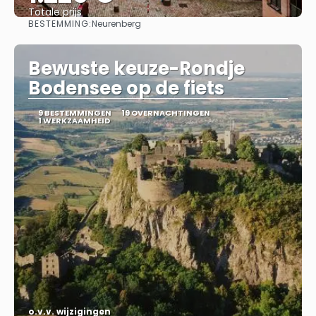
Totale prijs
BESTEMMING:
Neurenberg
Bekijk
Bewuste keuze-Rondje
Bodensee op de fiets
9 BESTEMMINGEN
19 OVERNACHTINGEN
1 WERKZAAMHEID
o.v.v. wijzigingen