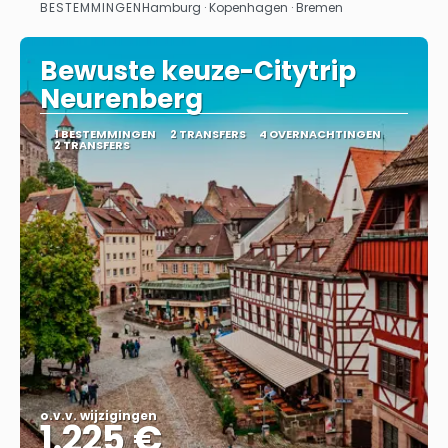
BESTEMMINGEN
Hamburg · Kopenhagen · Bremen
Bekijk
Bewuste keuze-Citytrip
Neurenberg
1 BESTEMMINGEN
2 TRANSFERS
4 OVERNACHTINGEN
2 TRANSFERS
o.v.v. wijzigingen
1.225 €