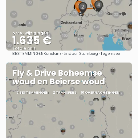
o.v.v. wijzigingen
1.635 €
Totale prijs
BESTEMMINGEN
Konstanz · Lindau · Starnberg · Tegernsee
Bekijk
Fly & Drive Boheemse
woud en Beierse woud
7 BESTEMMINGEN
2 TRANSFERS
10 OVERNACHTINGEN