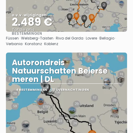
o.v.v. wijzigingen
2.489 €
Totale prijs
BESTEMMINGEN
Bekijk
Füssen · Welsberg-Taisten · Riva del Garda · Lovere · Bellagio ·
Verbania · Konstanz · Koblenz
Autorondreis
Natuurschatten Beierse
meren | DL
4 BESTEMMINGEN
10 OVERNACHTINGEN