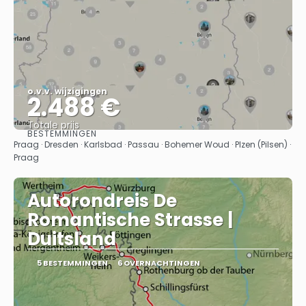
o.v.v. wijzigingen
2.488 €
Totale prijs
BESTEMMINGEN
Bekijk
Praag · Dresden · Karlsbad · Passau · Bohemer Woud · Plzen (Pilsen) ·
Praag
Autorondreis De
Romantische Strasse |
Duitsland
5 BESTEMMINGEN
6 OVERNACHTINGEN