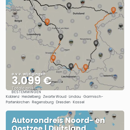
o.v.v. wijzigingen
3.099 €
Totale prijs
BESTEMMINGEN
Bekijk
Koblenz · Heidelberg · Zwarte Woud · Lindau · Garmisch-
Partenkirchen · Regensburg · Dresden · Kassel
Autorondreis Noord- en
Oostzee | Duitsland