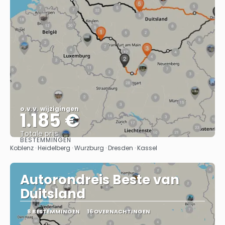
o.v.v. wijzigingen
1.185 €
Totale prijs
BESTEMMINGEN
Bekijk
Koblenz · Heidelberg · Wurzburg · Dresden · Kassel
Autorondreis Beste van
Duitsland
8 BESTEMMINGEN
16 OVERNACHTINGEN