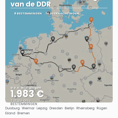
van de DDR
8 BESTEMMINGEN
14 OVERNACHTINGEN
o.v.v. wijzigingen
1.983 €
Totale prijs
BESTEMMINGEN
Bekijk
Duisburg · Weimar · Leipzig · Dresden · Berlijn · Rheinsberg · Rügen
Eiland · Bremen