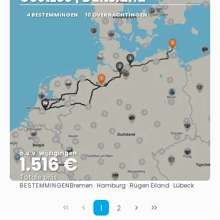
4 BESTEMMINGEN
10 OVERNACHTINGEN
o.v.v. wijzigingen
1.516 €
Totale prijs
BESTEMMINGEN
Bremen · Hamburg · Rügen Eiland · Lübeck
Bekijk
1
2