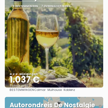
3 BESTEMMINGEN
7 OVERNACHTINGEN
o.v.v. wijzigingen
1.037 €
Totale prijs
BESTEMMINGEN
Colmar · Mulhouse · Koblenz
Bekijk
Autorondreis De Nostalgie