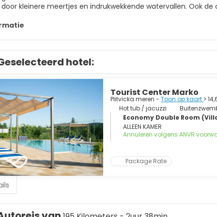
door kleinere meertjes en indrukwekkende watervallen. Ook de o
 volle
n. Hou er wel rekening mee dat je in de Plitvice meren helaas ni
rmatie
r nationaal park van Krka, te Dalmatië, wat eventueel later in d
Geselecteerd hotel:
Tourist Center Marko
Plitvicka meren -
Toon op kaart
> 14
Hot tub / jacuzzi
Buitenzwem
Economy Double Room (Vill
ALLEEN KAMER
Annuleren volgens ANVR voorw
Package Rate
ils
Autoreis van
195 Kilometers - 2uur 38min