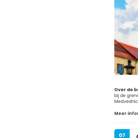
Over de 
bij de gre
Medvednica
Zagreb is 
Meer info
historisch
stadskern 
Ban Jelacic
07