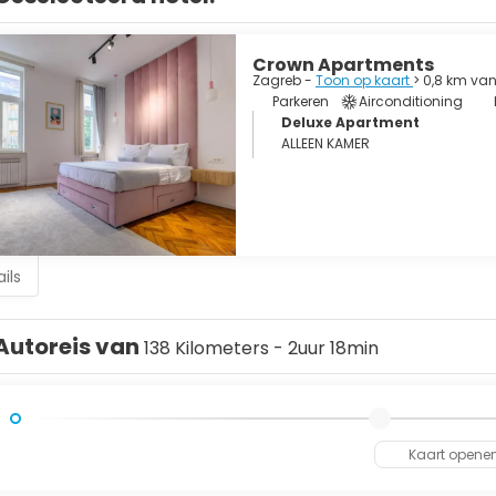
Crown Apartments
Zagreb -
Toon op kaart
> 0,8 km va
Parkeren
Airconditioning
Deluxe Apartment
ALLEEN KAMER
ils
Autoreis van
138 Kilometers - 2uur 18min
Kaart opene