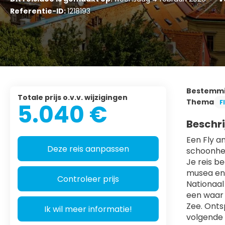
Referentie-ID:
1218193
Bestemm
Totale prijs o.v.v. wijzigingen
Thema
F
5.040 €
Beschri
Een Fly a
Deze reis aanpassen
schoonhei
Je reis b
musea en 
Controleer prijs
Nationaal
een waar 
Zee. Onts
Ik wil meer informatie!
volgende 