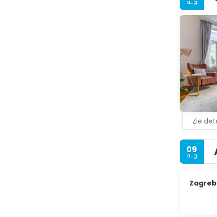
aug
Zie deta
09
aug
Zagreb