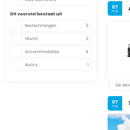
07
aug
Dit voorstel bestaat uit
Bestemmingen
5
Vlucht
2
Accommodaties
4
Auto’s
1
Zie deta
07
aug