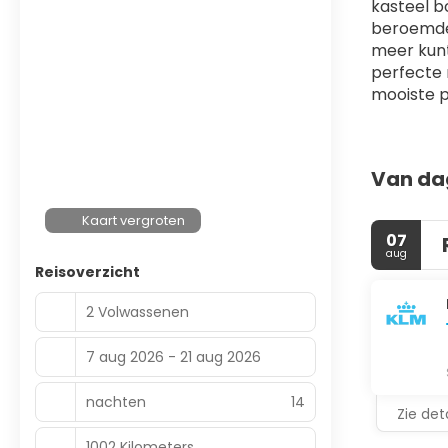
kasteel b
beroemde B
meer kunt
perfecte 
mooiste p
Van da
Kaart vergroten
07
aug
Reisoverzicht
2 Volwassenen
7 aug 2026 - 21 aug 2026
nachten
14
Zie deta
1002 Kilometers