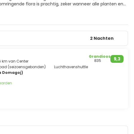
mringende flora is prachtig, zeker wanneer alle planten en
et mag zwemmen. Dit is wel toegestaan in het gelijkaardig
e reis bezocht kan worden.
2 Nachten
Grandioos
9,3
835
,6 km van Center
bad (seizoensgebonden)
Luchthavenshuttle
a Domagoj)
aarden