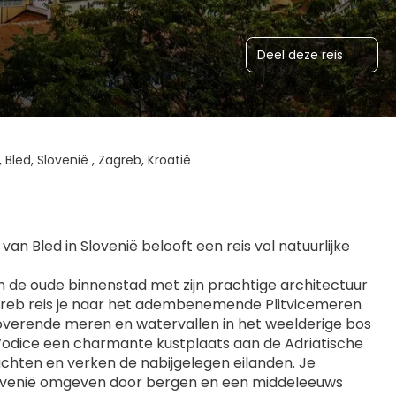
Deel deze reis
, Bled, Slovenië , Zagreb, Kroatië
 Bled in Slovenië belooft een reis vol natuurlijke 
n de oude binnenstad met zijn prachtige architectuur 
agreb reis je naar het adembenemende Plitvicemeren 
verende meren en watervallen in het weelderige bos 
 Vodice een charmante kustplaats aan de Adriatische 
chten en verken de nabijgelegen eilanden. Je 
lovenië omgeven door bergen en een middeleeuws 