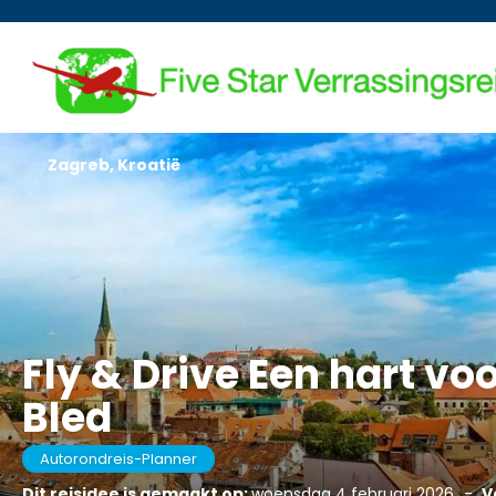
Zagreb, Kroatië
Fly & Drive Een hart voo
Bled
Autorondreis-Planner
Dit reisidee is gemaakt op:
woensdag 4 februari 2026
-
V