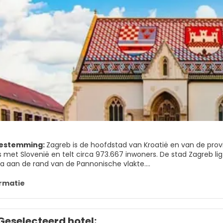
bestemming:
Zagreb is de hoofdstad van Kroatië en van de provi
ns met Slovenië en telt circa 973.667 inwoners. De stad Zagreb l
 aan de rand van de Pannonische vlakte.
een zeer relaxte stad. Je vindt hier een 20-tal theaters, enorm
rmatie
e bouwwerken maar ook een modern stadsgedeelte met winkelcen
bestaat uit 2 delen: de hoger gelegen historische stadskern en
 Plein.
Geselecteerd hotel: