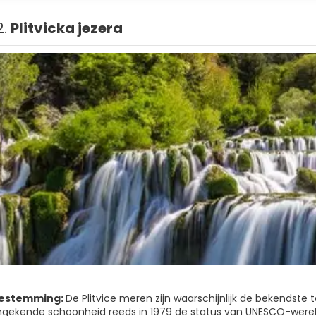
2.
Plitvicka jezera
bestemming:
De Plitvice meren zijn waarschijnlijk de bekendste t
ongekende schoonheid reeds in 1979 de status van UNESCO-were