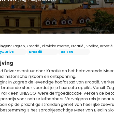
ingen:
Zagreb, Kroatië , Plitvicka meren, Kroatië , Vodice, Kroatië 
ly&Drive
Kroatië
Balkan
jving
nd Drive-avontuur door Kroatië en het betoverende Meer van
d, historische rijkdom en ontspanning.
egint in Zagreb de levendige hoofdstad van Kroatië. Verke
bruisende sfeer voordat je je huurauto oppikt. Vanuit Z
 Park een UNESCO-werelderfgoedlocatie. Verken de beto
paradijs voor natuurliefhebbers. Vervolgens reis je naar
pan op de prachtige stranden geniet van heerlijke zeevru
bestemming is het sprookjesachtige Meer van Bled in S