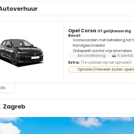
Autoverhuur
Opel Corsa
Of gelijkwaardig
Bevat:
Voorwaarden met betrekking tot he
Handgeschakeld
Onbeperkt aantal vrije kilometers
Airconditioning
4 aantal
Extra:
(Te voldoen bij het ophalen)
Ophalen/inleveren buiten open
ils
1.
Zagreb