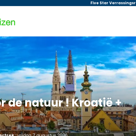
Five Star Verrassings
r de natuur ! Kroatië +
ertrek :
vrijdag 7 augustus 2026