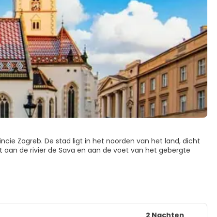
ncie Zagreb. De stad ligt in het noorden van het land, dicht
igt aan de rivier de Sava en aan de voet van het gebergte
 veel musea, goed behouden lokale ambachten, veel
tra, hippe bars en uitstekende restaurants. De
 het lager gelegen moderne stadsdeel met als epicentrum het
2 Nachten