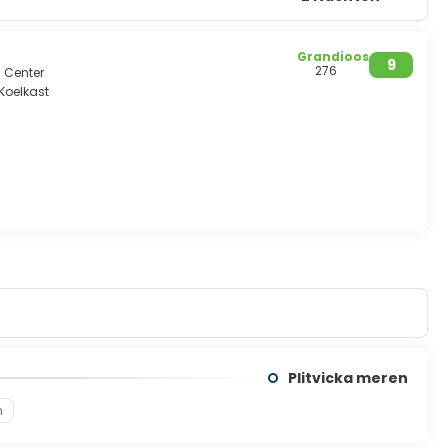
Grandioos
9
276
n Center
Koelkast
Plitvicka meren
n