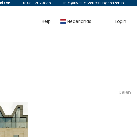
reizen
0900-2020838
info@fivestarverrassingsreizen.nl
Help
Nederlands
Login
Delen