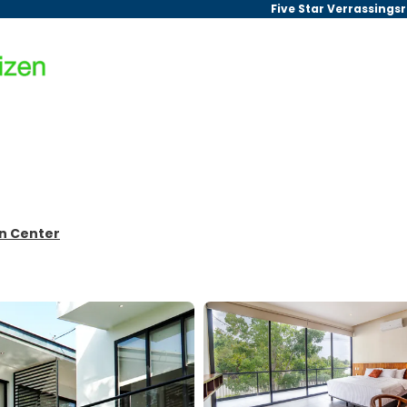
Five Star Verrassings
an Center