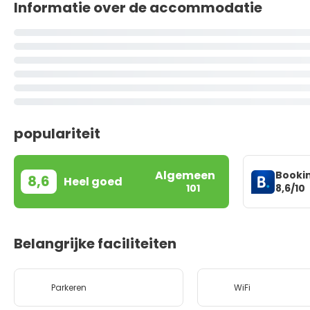
Informatie over de accommodatie
populariteit
Algemeen
Booki
8,6
Heel goed
8,6/10
101
Belangrijke faciliteiten
Parkeren
WiFi