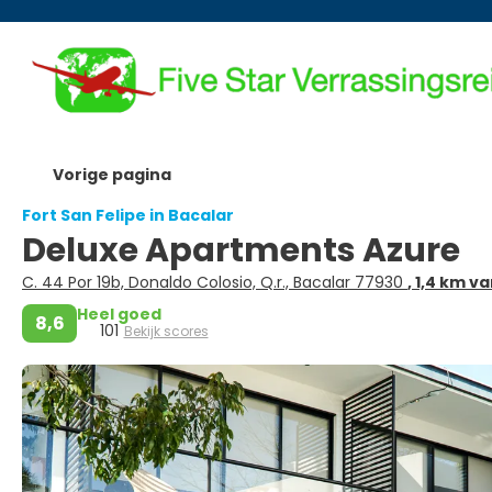
Vorige pagina
Fort San Felipe in Bacalar
Deluxe Apartments Azure
C. 44 Por 19b, Donaldo Colosio, Q.r., Bacalar 77930
, 1,4 km v
Heel goed
8,6
101
Bekijk scores