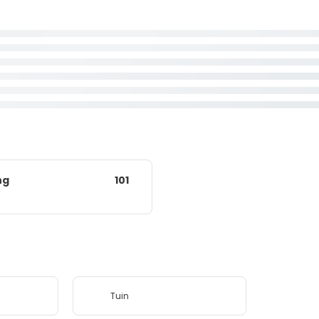
ng
101
Tuin