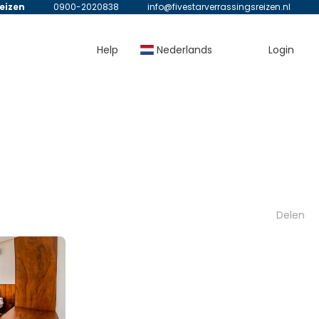
reizen
0900-2020838
info@fivestarverrassingsreizen.nl
Help
Nederlands
Login
Delen