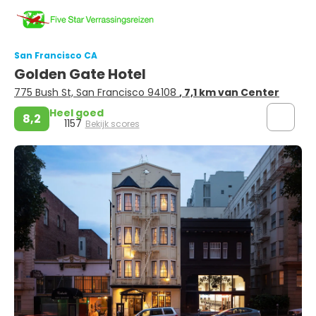
San Francisco CA
Golden Gate Hotel
775 Bush St, San Francisco 94108
, 7,1 km van Center
Heel goed
8,2
1157
Bekijk scores