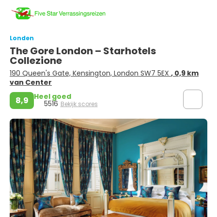
Londen
The Gore London – Starhotels
Collezione
190 Queen's Gate, Kensington, London SW7 5EX
, 0,9 km
van Center
Heel goed
8,9
5516
Bekijk scores