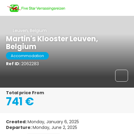
Leuven, Belgium
Martin's Klooster Leuven,
Belgium
Accommodation
Ref ID:
2062283
Total price From
741 €
Created:
Monday, January 6, 2025
Departure:
Monday, June 2, 2025