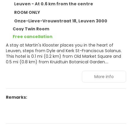
Leuven - At 0.6 km from the centre
ROOM ONLY
Onze-Lieve-Vrouwstraat 18, Leuven 3000
Cosy Twin Room
Free cancellation
A stay at Martin's Klooster places you in the heart of
Leuven, steps from Dyle and Kerk St-Franciscus Solanus.
This hotel is 0.1 mi (0.2 km) from Old Market Square and
0.5 mi (0.8 km) from Kruidtuin Botanical Garden.
Take in the views from a terrace and a garden and make
More info
use of amenities such as complimentary wireless internet
access. Additional amenities at this hotel include
concierge services, a television in a common area, and a
banquet hall.
Remarks:
Make yourself at home in one of the 103 air-conditioned
rooms featuring flat-screen televisions. Complimentary
wireless internet access keeps you connected, and cable
programming is available for your entertainment. Private
bathrooms have complimentary toiletries and hair dryers.