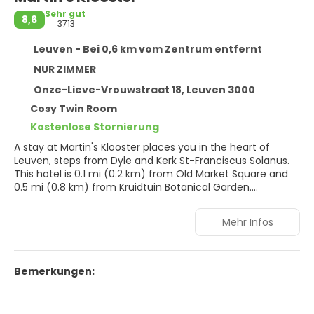
Sehr gut
8,6
3713
Leuven - Bei 0,6 km vom Zentrum entfernt
NUR ZIMMER
Onze-Lieve-Vrouwstraat 18, Leuven 3000
Cosy Twin Room
Kostenlose Stornierung
A stay at Martin's Klooster places you in the heart of
Leuven, steps from Dyle and Kerk St-Franciscus Solanus.
This hotel is 0.1 mi (0.2 km) from Old Market Square and
0.5 mi (0.8 km) from Kruidtuin Botanical Garden.
Take in the views from a terrace and a garden and make
Mehr Infos
use of amenities such as complimentary wireless internet
access. Additional amenities at this hotel include
concierge services, a television in a common area, and a
banquet hall.
Bemerkungen:
Make yourself at home in one of the 103 air-conditioned
rooms featuring flat-screen televisions. Complimentary