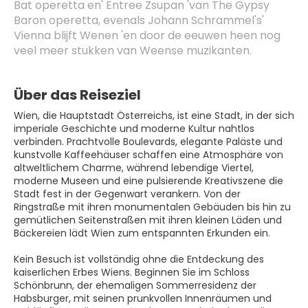
Bat operetta en' Entree Zsupan 'van The Gypsy 
Baron operetta, evenals Johann Schrammel's' 
Vienna blijft Wenen 'en door de eeuwen heen nog 
veel meer stukken van Weense muzikanten.
Über das Reiseziel
Wien, die Hauptstadt Österreichs, ist eine Stadt, in der sich
imperiale Geschichte und moderne Kultur nahtlos
verbinden. Prachtvolle Boulevards, elegante Paläste und
kunstvolle Kaffeehäuser schaffen eine Atmosphäre von
altweltlichem Charme, während lebendige Viertel,
moderne Museen und eine pulsierende Kreativszene die
Stadt fest in der Gegenwart verankern. Von der
Ringstraße mit ihren monumentalen Gebäuden bis hin zu
gemütlichen Seitenstraßen mit ihren kleinen Läden und
Bäckereien lädt Wien zum entspannten Erkunden ein.
Kein Besuch ist vollständig ohne die Entdeckung des
kaiserlichen Erbes Wiens. Beginnen Sie im Schloss
Schönbrunn, der ehemaligen Sommerresidenz der
Habsburger, mit seinen prunkvollen Innenräumen und