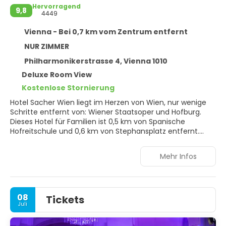
Hervorragend
9,8
4449
Vienna - Bei 0,7 km vom Zentrum entfernt
NUR ZIMMER
Philharmonikerstrasse 4, Vienna 1010
Deluxe Room View
Kostenlose Stornierung
Hotel Sacher Wien liegt im Herzen von Wien, nur wenige
Schritte entfernt von: Wiener Staatsoper und Hofburg.
Dieses Hotel für Familien ist 0,5 km von Spanische
Hofreitschule und 0,6 km von Stephansplatz entfernt.
Entspann dich im Wellnessbereich, der Massagen,
Mehr Infos
Körperbehandlungen und Gesichtsbehandlungen bietet.
Dieses Hotel bietet auch kostenloses WLAN, ein
Concierge-Service und Babysitting (gegen Gebühr).
08
Tickets
Fühl dich in den 152 Zimmern, die individuell ausgestattet
Juli
sind und iPod-Dockingstation und Minibars (mit einigen
kostenlosen Artikeln) bieten, wie zu Hause.