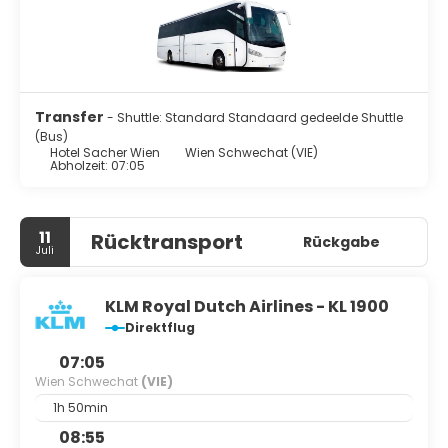
Transfer
- Shuttle: Standard Standaard gedeelde Shuttle
(Bus)
Hotel Sacher Wien
Wien Schwechat (VIE)
Abholzeit: 07:05
11
Rücktransport
Rückgabe
Juli
KLM Royal Dutch Airlines - KL 1900
Direktflug
07:05
Wien Schwechat
(VIE)
1h 50min
08:55