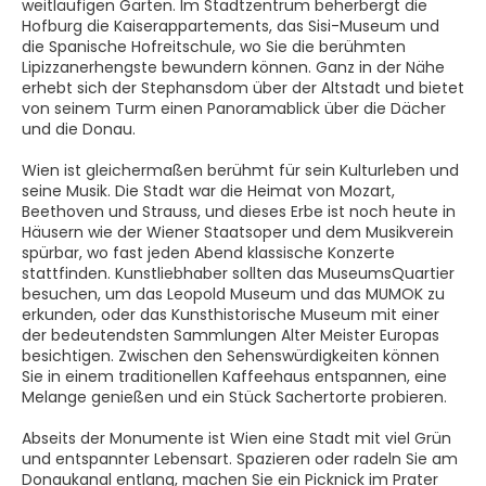
weitläufigen Gärten. Im Stadtzentrum beherbergt die
Hofburg die Kaiserappartements, das Sisi-Museum und
die Spanische Hofreitschule, wo Sie die berühmten
Lipizzanerhengste bewundern können. Ganz in der Nähe
erhebt sich der Stephansdom über der Altstadt und bietet
von seinem Turm einen Panoramablick über die Dächer
und die Donau.
Wien ist gleichermaßen berühmt für sein Kulturleben und
seine Musik. Die Stadt war die Heimat von Mozart,
Beethoven und Strauss, und dieses Erbe ist noch heute in
Häusern wie der Wiener Staatsoper und dem Musikverein
spürbar, wo fast jeden Abend klassische Konzerte
stattfinden. Kunstliebhaber sollten das MuseumsQuartier
besuchen, um das Leopold Museum und das MUMOK zu
erkunden, oder das Kunsthistorische Museum mit einer
der bedeutendsten Sammlungen Alter Meister Europas
besichtigen. Zwischen den Sehenswürdigkeiten können
Sie in einem traditionellen Kaffeehaus entspannen, eine
Melange genießen und ein Stück Sachertorte probieren.
Abseits der Monumente ist Wien eine Stadt mit viel Grün
und entspannter Lebensart. Spazieren oder radeln Sie am
Donaukanal entlang, machen Sie ein Picknick im Prater