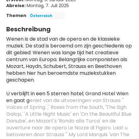
Abreise:
Montag, 7. Juli 2025
Themen
Österreich
Beschreibung
Wenen is de stad van de opera en de klassieke 
muziek. De stad is beroemd om zijn geschiedenis op 
dit gebied: Wenen was lange tijd het creatieve 
centrum van Europa. Belangrijke componisten als 
Mozart, Haydn, Schubert, Strauss en Beethoven 
hebben hier hun beroemdste muziekstukken 
geschapen.
U verblijft in een 5 sterren hotel; 
Grand Hotel Wien 
en gaat g
eniet van de uitvoeringen van Strauss '' 
Voices of Spring ',' Roses from the South, 'The Sigh 
Galop,' 'A Little Night Music' en 'On the Beautiful Blue 
Danube', en Mozart's 'Rondo alla Turca' en de 
ouverture naar de opera Le Nozze di Figaro. Laat u 
betoveren door Strauss '' My Lord Marquis 'van The 