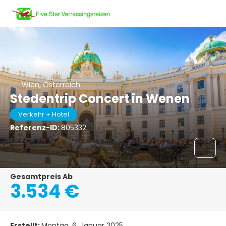
Wien, Österreich
Stedentrip Concert in Wenen
Verkehr + Hotel
Referenz-ID:
805332
Gesamtpreis Ab
3.534 €
Erstellt:
Montag, 6. Januar 2025