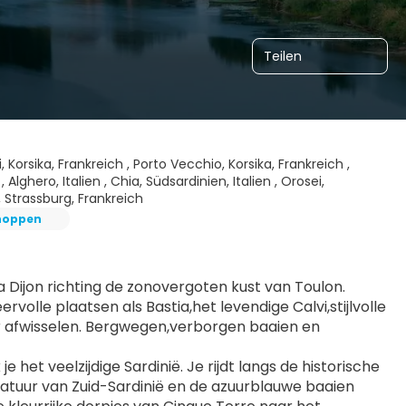
Teilen
i, Korsika, Frankreich , Porto Vecchio, Korsika, Frankreich ,
 Alghero, Italien , Chia, Südsardinien, Italien , Orosei,
n , Strassburg, Frankreich
hoppen
Dijon richting de zonovergoten kust van Toulon. 
olle plaatsen als Bastia,het levendige Calvi,stijlvolle 
r afwisselen. Bergwegen,verborgen baaien en 
het veelzijdige Sardinië. Je rijdt langs de historische 
natuur van Zuid-Sardinië en de azuurblauwe baaien 