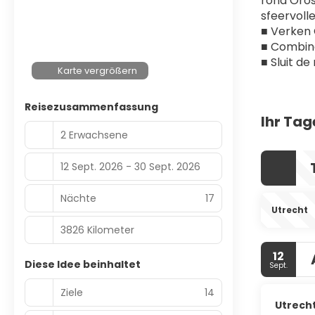
rond Orose
sfeervoll
■ Verken 
■ Combine
■ Sluit d
Karte vergrößern
Reisezusammenfassung
Ihr Tag
2 Erwachsene
12 Sept. 2026 - 30 Sept. 2026
Nächte
17
Utrecht
3826 Kilometer
12
Diese Idee beinhaltet
Sept.
Ziele
14
Utrech