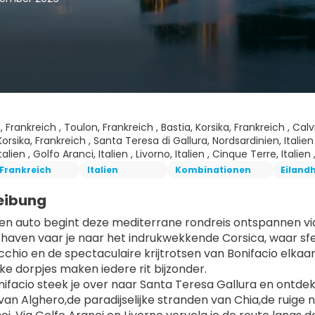
, Frankreich , Toulon, Frankreich , Bastia, Korsika, Frankreich , Calv
orsika, Frankreich , Santa Teresa di Gallura, Nordsardinien, Italien ,
talien , Golfo Aranci, Italien , Livorno, Italien , Cinque Terre, Italie
Frankreich
Italien
Kombinationen
Eiland
eibung
gen auto begint deze mediterrane rondreis ontspannen via 
haven vaar je naar het indrukwekkende Corsica, waar sfeerv
chio en de spectaculaire krijtrotsen van Bonifacio elkaa
ke dorpjes maken iedere rit bijzonder.
ifacio steek je over naar Santa Teresa Gallura en ontdek je 
 van Alghero,de paradijselijke stranden van Chia,de ruige 