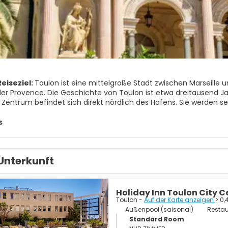
eiseziel:
Toulon ist eine mittelgroße Stadt zwischen Marseille u
r Provence. Die Geschichte von Toulon ist etwa dreitausend Jahre 
e Zentrum befindet sich direkt nördlich des Hafens. Sie werden s
sind voller Souvenirläden, Cafés und Fischrestaurants. Die wicht
entale Uhr am Eingang des Marinestützpunkts. Die Kirche Saint Fr
s
arockstil gehalten. Der Place Puget im historischen Zentrum ist 
rbaut wurde. Sie werden es genießen, an einem heißen Nachmitt
ale Saint Marie de la Seds befindet sich in der Nähe des Place Pug
Unterkunft
erweitert. Es gibt zahlreiche Gemälde aus dem 18. Jahrhundert. 
Holiday Inn Toulon City C
Toulon -
Auf der Karte anzeigen
> 0,
Außenpool (saisonal)
Restau
Standard Room