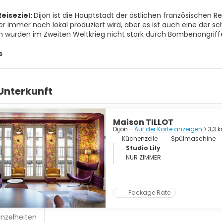
eiseziel:
Dijon ist die Hauptstadt der östlichen französischen Re
er immer noch lokal produziert wird, aber es ist auch eine der 
 wurden im Zweiten Weltkrieg nicht stark durch Bombenangriffe 
auptstadt der Herzöge von Burgund. Die Herzöge waren große Fö
und frühen Renaissance-Musik, Malerei und Skulptur war und ei
s
re aus Flandern anzog. Die Musik, die die großen Komponisten hi
n den Bereichen Skulptur und Architektur, dass die Meister einen
 kosmopolitische Stadt mit Universitäten im Zentrum und Indust
Unterkunft
kt, sodass viele Teile des zentralen Dijons ruhig und entspannend
ub ist, ist es definitiv einen Tagesausflug wert.
Maison TILLOT
Dijon -
Auf der Karte anzeigen
> 3,3 
Küchenzeile
Spülmaschine
Studio Lily
NUR ZIMMER
Package Rate
inzelheiten