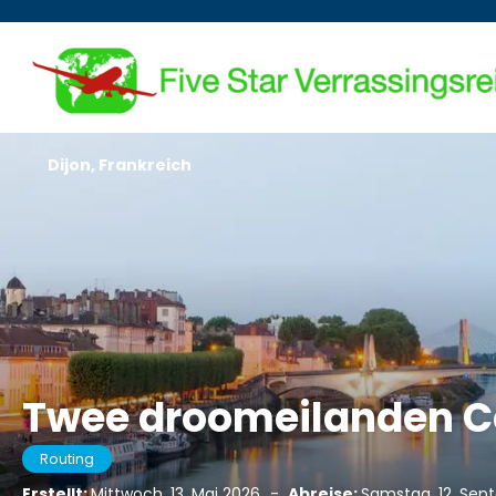
Dijon, Frankreich
Twee droomeilanden Co
Routing
Erstellt:
Mittwoch, 13. Mai 2026
-
Abreise:
Samstag, 12. Se