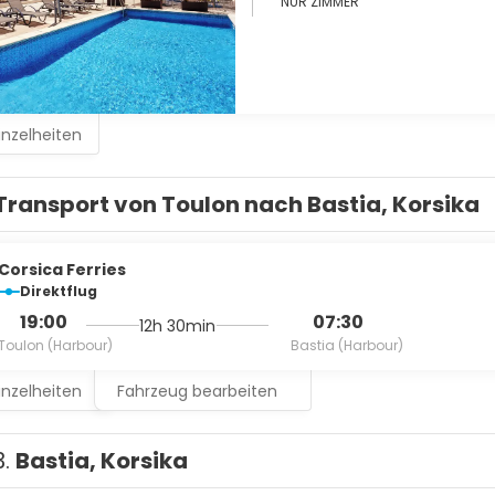
NUR ZIMMER
inzelheiten
Transport von Toulon nach Bastia, Korsika
Corsica Ferries
Direktflug
19:00
07:30
12h 30min
Toulon (Harbour)
Bastia (Harbour)
inzelheiten
Fahrzeug bearbeiten
3.
Bastia, Korsika