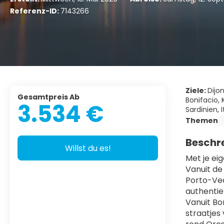
Referenz-ID:
7143266
Ziele:
Dijon
Gesamtpreis Ab
Bonifacio, K
3.534 €
Sardinien, I
Themen
Beschr
Willst du es!
Met je ei
Vanuit de 
Porto-Vec
authentie
Vanuit Bon
straatjes