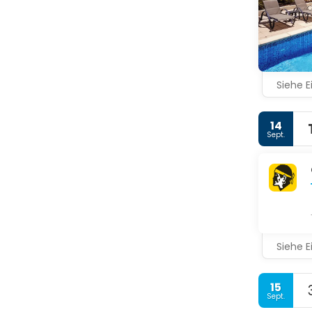
Siehe E
14
Sept.
Siehe E
15
Sept.