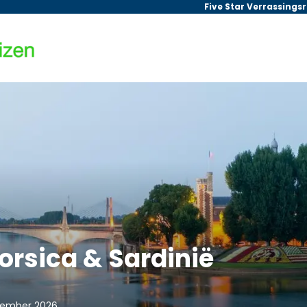
Five Star Verrassings
rsica & Sardinië
ptember 2026