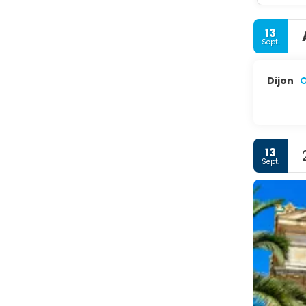
13
Sept.
Dijon
13
Sept.