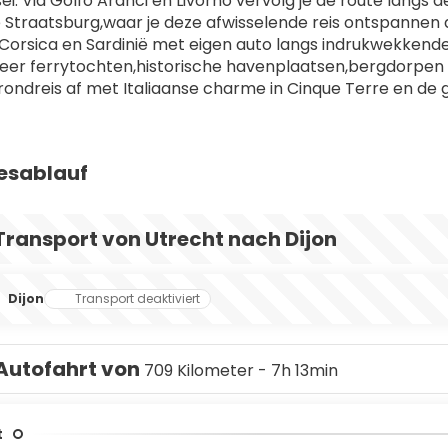
i. Via Golfo Aranci en Livorno vervolg je de route langs d
e Straatsburg,waar je deze afwisselende reis ontspannen af
Corsica en Sardinië met eigen auto langs indrukwekken
er ferrytochten,historische havenplaatsen,bergdorpen e
e rondreis af met Italiaanse charme in Cinque Terre en de 
esablauf
Transport von Utrecht nach Dijon
Dijon
Transport deaktiviert
Autofahrt von
709 Kilometer - 7h 13min
t