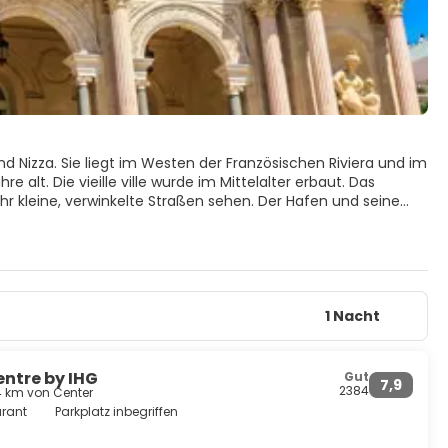
nd Nizza. Sie liegt im Westen der Französischen Riviera und im
alt. Die vieille ville wurde im Mittelalter erbaut. Das
ehr kleine, verwinkelte Straßen sehen. Der Hafen und seine
igsten Sehenswürdigkeiten in Toulon sind: Tour de l'horloge,
ançois de Paule. Erbaut im 18. Jahrhundert, ist sie im
das alte Zentrum der Stadt. Hier finden Sie einen Brunnen,
ag im Schatten dieses Platzes in einem Café zu verweilen.
et. Erbaut im 11. Jahrhundert, wurde sie nie fertiggestellt,
Schöne Strände finden sich in den kleinen Städten rund um
1 Nacht
entre by IHG
Gut
7,9
2384
4 km von Center
rant
Parkplatz inbegriffen