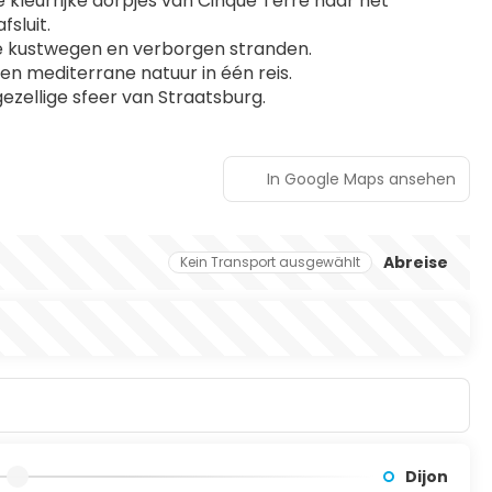
e kleurrijke dorpjes van Cinque Terre naar het 
sluit.
de kustwegen en verborgen stranden.
n mediterrane natuur in één reis.
gezellige sfeer van Straatsburg.
In Google Maps ansehen
Abreise
Kein Transport ausgewählt
Dijon