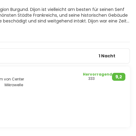
gion Burgund. Dijon ist vielleicht am besten für seinen Senf
schönsten Städte Frankreichs, und seine historischen Gebäude
beschädigt und sind weitgehend intakt. Dijon war eine Zeit
rderer der Künste, sodass Dijon ein bedeutendes Zentrum der
nige der größten und berühmtesten Künstler und Musiker
nterließen, kann überall aufgeführt werden, aber es sind
 bleibenden Eindruck in Dijon hinterlassen haben. Heute ist
rieanlagen am Stadtrand. Der Verkehr im Stadtzentrum ist
 sind. Obwohl es vielleicht nicht die ideale Stadt für einen
1 Nacht
Hervorragend
9,2
333
km von Center
Mikrowelle