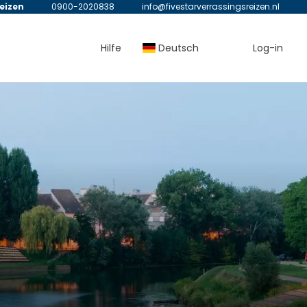
reizen
0900-2020838
info@fivestarverrassingsreizen.nl
Hilfe
Deutsch
Log-in