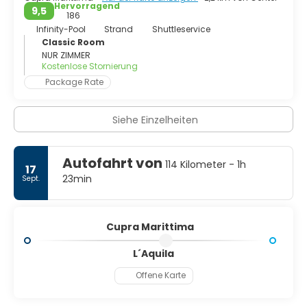
markiert. Heute können wir Spuren der Apsis im
Hervorragend
9,5
romanischen Stil mit der fast intakten Krypta sehen, die
186
lange Zeit den Körper von San Basso, dem Schutzpatron
Infinity-Pool
Strand
Shuttleservice
der Stadt, beherbergte, der während der Verfolgungen
Classic Room
des Diokletianischen Reiches gemartert wurde.
NUR ZIMMER
Kostenlose Stornierung
Package Rate
Siehe Einzelheiten
Autofahrt von
114 Kilometer - 1h
17
23min
Sept.
Cupra Marittima
L´Aquila
Offene Karte