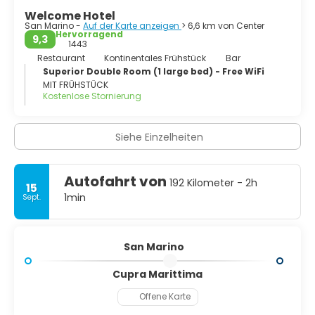
Welcome Hotel
San Marino -
Auf der Karte anzeigen
> 6,6 km von Center
Hervorragend
9,3
1443
Restaurant
Kontinentales Frühstück
Bar
Superior Double Room (1 large bed) - Free WiFi
MIT FRÜHSTÜCK
Kostenlose Stornierung
Siehe Einzelheiten
Autofahrt von
192 Kilometer - 2h
15
1min
Sept.
San Marino
Cupra Marittima
Offene Karte