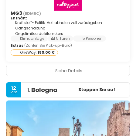
MG3
(EDMRC)
Enthält:
Kraftstoff- Politik: Voll abholen voll zurückgeben
Gangschaltung
Ongelimiteerde kilometers
Klimaanlage
5 Türen
5 Personen
Extras
(Zahlen Sie Pick-up-Büro)
OneWay:
180,00 €
Siehe Details
12
Bologna
Stoppen Sie auf
1.
Sept.