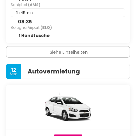
Schiphol
(AMS)
1h 45min
08:35
Bologna Airport
(BLQ)
1 Handtasche
Siehe Einzelheiten
12
Autovermietung
Sept.