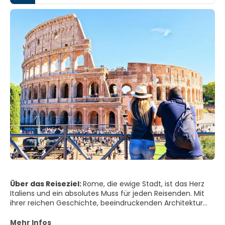
Über das Reiseziel:
Rome, die ewige Stadt, ist das Herz
Italiens und ein absolutes Muss für jeden Reisenden. Mit
ihrer reichen Geschichte, beeindruckenden Architektur
und lebhaften Kultur bietet Rom ihren Besuchern eine
unvergleichliche Erfahrung.
Mehr Infos