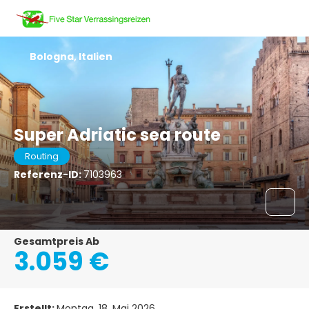
Bologna, Italien
Super Adriatic sea route
Routing
Referenz-ID:
7103963
Gesamtpreis Ab
3.059 €
Erstellt:
Montag, 18. Mai 2026