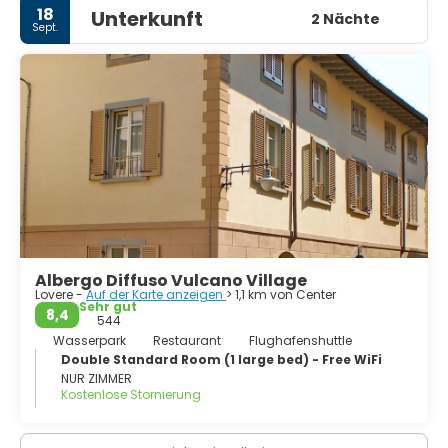
18
Unterkunft
dem Wettbewerb "Die schönsten Dörfer Italiens" teil, der
2 Nächte
Sept.
von einem Verband durchgeführt wird, der kleine
italienische Städte mit künstlerischem und historischem
Interesse überwacht. Im Jahr 2018 war Lovere die einzige
Stadt in der Lombardei, die unter den 20 schönsten
Städten Italiens landete.
Albergo Diffuso Vulcano Village
Lovere -
Auf der Karte anzeigen
> 1,1 km von Center
Sehr gut
8,4
544
Wasserpark
Restaurant
Flughafenshuttle
Double Standard Room (1 large bed) - Free WiFi
NUR ZIMMER
Kostenlose Stornierung