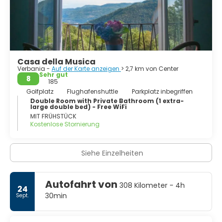
Possaccio, Suna, Torchiedo, Trobaso und Zoverallo.
Casa della Musica
Verbania -
Auf der Karte anzeigen
> 2,7 km von Center
Sehr gut
8
185
Golfplatz
Flughafenshuttle
Parkplatz inbegriffen
Double Room with Private Bathroom (1 extra-
large double bed) - Free WiFi
MIT FRÜHSTÜCK
Kostenlose Stornierung
Siehe Einzelheiten
Autofahrt von
308 Kilometer - 4h
24
30min
Sept.