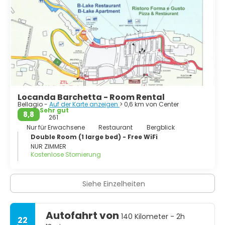
Locanda Barchetta - Room Rental
Bellagio -
Auf der Karte anzeigen
> 0,6 km von Center
Sehr gut
8,8
261
Nur für Erwachsene
Restaurant
Bergblick
Double Room (1 large bed) - Free WiFi
NUR ZIMMER
Kostenlose Stornierung
Siehe Einzelheiten
Autofahrt von
140 Kilometer - 2h
22