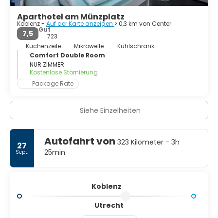
Teil des bevölkerungsreichen Rheinlands.
Aparthotel am Münzplatz
Koblenz -
Auf der Karte anzeigen
> 0,3 km von Center
Gut
7,5
723
Küchenzeile
Mikrowelle
Kühlschrank
Comfort Double Room
NUR ZIMMER
Kostenlose Stornierung
Package Rate
Siehe Einzelheiten
Autofahrt von
323 Kilometer - 3h
27
25min
Sept.
Koblenz
Utrecht