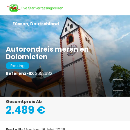
Füssen, Deutschland
Autorondreis meren en
Dolomieten
Routing
Referenz-ID:
3652682
Gesamtpreis Ab
2.489 €
Erstellt:
Montag, 18. Mai 2026