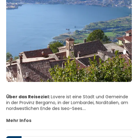
Über das Reiseziel:
Lovere ist eine Stadt und Gemeinde
in der Provinz Bergamo, in der Lombardei, Norditalien, am
nordwestlichen Ende des Iseo-Sees.
Die Häuser in der Stadt haben überhängende Holzdächer,
Mehr Infos
typisch für die Schweiz, kombiniert mit den schweren
Steinarkaden Italiens. Sie liegt an einem See und ist von
einem Halbkreis aus Bergen umgeben. Lovere nimmt an