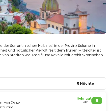
 der Sorrentinischen Halbinsel in der Provinz Salerno in
eit und natürlicher Vielfalt. Seit dem frühen Mittelalter ist
e von Städten wie Amalfi und Ravello mit architektonischen
n. Dieses Gebiet erstreckt sich über zwei Provinzen, Neapel
ander verbundenen Kirchen, einer Krypta, einer Treppe, einem
5 Nächte
iso“ besteht.
Sehr gut
9
1232
 km von Center
staurant