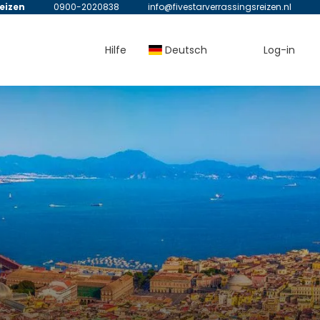
reizen
0900-2020838
info@fivestarverrassingsreizen.nl
Hilfe
Deutsch
Log-in