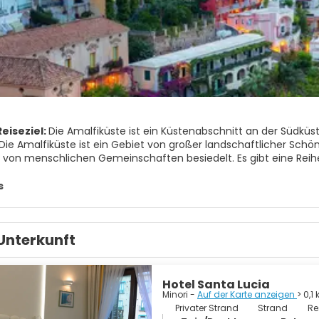
eiseziel:
Die Amalfiküste ist ein Küstenabschnitt an der Südküste
 Die Amalfiküste ist ein Gebiet von großer landschaftlicher Schönh
iv von menschlichen Gemeinschaften besiedelt. Es gibt eine Reih
erischen Werken von großer Bedeutung.
s
anella ist eines der vielen Meeresüberwachungsgebiete in Italie
, und ist eine große Touristenattraktion.
Unterkunft
n Amalfi ist ein architektonischer Komplex, der aus zwei mitein
nem Kirchturm und einem Kreuzgang namens „Chiostro del Parad
Hotel Santa Lucia
Minori -
Auf der Karte anzeigen
> 0,1
Privater Strand
Strand
Re