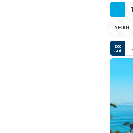
Neapel
03
Juni