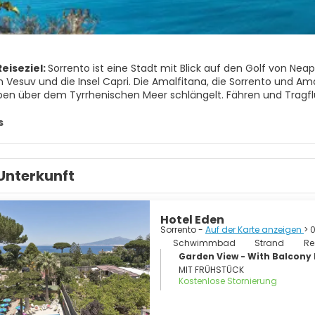
eiseziel:
Sorrento ist eine Stadt mit Blick auf den Golf von Neape
 Vesuv und die Insel Capri. Die Amalfitana, die Sorrento und Amal
pen über dem Tyrrhenischen Meer schlängelt. Fähren und Tragflü
schia.
s
ISTENATTRAKTIONEN
errassen.
Unterkunft
e Hafen.
a Campanella. Naturschutzgebiet.
lio. Römische Ruinen in Capo di Sorrento.
rreale di Terranova. Sorrentos Gemäldegalerie.
Hotel Eden
gisches Museum der Halbinsel von Sorrent.
Sorrento -
Auf der Karte anzeigen
> 
ttega della Tasia Lignea. Eine Sammlung lokaler angewandter Ku
Schwimmbad
Strand
Re
athedrale).
Garden View - With Balcon
nerkloster.
MIT FRÜHSTÜCK
Sant'Antonino.
Kostenlose Stornierung
minova.