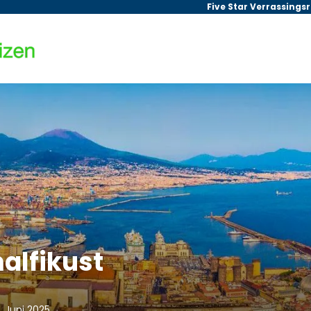
Five Star Verrassings
malfikust
. Juni 2025