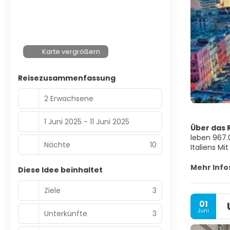
Karte vergrößern
Reisezusammenfassung
2 Erwachsene
1 Juni 2025 - 11 Juni 2025
Über das R
leben 967.
Nächte
10
Italiens Mi
Metropolre
Von den Gr
Mehr Info
Diese Idee beinhaltet
Jahrhunder
Jahrhundert
Ziele
3
bei der Ve
01
Es diente 
Juni
Unterkünfte
3
bis zur Ver
im 17. Jah