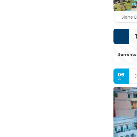
Siehe E
Sorrento
06
Juni