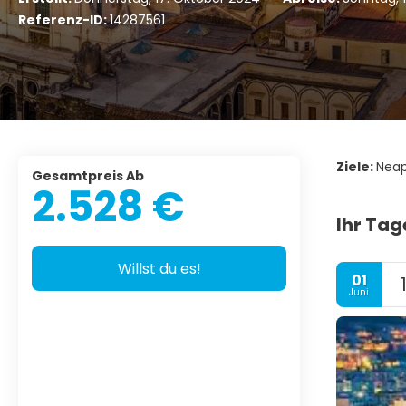
Referenz-ID:
14287561
Ziele:
Neape
Gesamtpreis Ab
2.528 €
Ihr Tag
Willst du es!
01
Juni