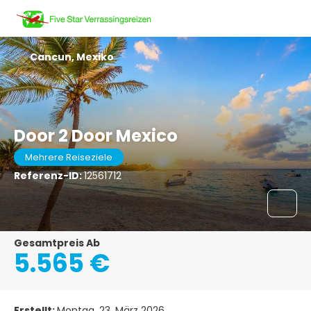
Cancun, Mexiko
Door 2 Door Mexico
Mehrere Reiseziele
Referenz-ID:
12561712
Gesamtpreis Ab
5.565 €
Erstellt:
Montag, 23. März 2026