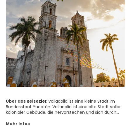
Über das Reiseziel:
Valladolid ist eine kleine Stadt im
Bundesstaat Yucatán. Valladolid ist eine alte Stadt voller
kolonialer Gebäude, die hervorstechen und sich durch
den Reichtum des spanischen Erbes auszeichnen, das
sich in den Tempeln und alten Vierteln ausdrückt, wo die
Mehr Infos
alten Häuser mit leuchtenden Farben bemalt sind, die