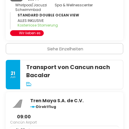
Whirlpool/Jacuzzi
Spa & Wellnesscenter
Schwimmbad
STANDARD DOUBLE OCEAN VIEW
ALLES INKLUSIVE
Kostenlose Stornierung
Wir lieben es
Siehe Einzelheiten
Transport von Cancun nach
21
Bacalar
Juli
Tren Maya S.A. de C.V.
Direktflug
09:00
Cancún Airport