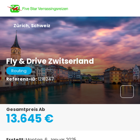
Zürich, Schweiz
Fly & Drive Zwitserland
Routing
Referenz-ID:
1218247
Gesamtpreis Ab
13.645 €
Erstellt:
Montag, 6. Januar 2025