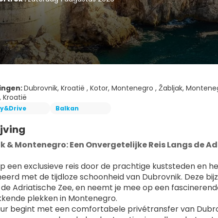
ingen:
Dubrovnik, Kroatië , Kotor, Montenegro , Žabljak, Monten
, Kroatië
ly&Drive
Balkan
jving
k & Montenegro: Een Onvergetelijke Reis Langs de A
 een exclusieve reis door de prachtige kuststeden en h
erd met de tijdloze schoonheid van Dubrovnik. Deze bijzo
 de Adriatische Zee, en neemt je mee op een fascinerend
kkende plekken in Montenegro.
ur begint met een comfortabele privétransfer van Dubro