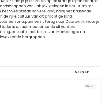
tor haal je je huurauto op en start je eigen rondreis 
ndschappen van Zabljak, gelegen in het Durmitor 
het Sveti Stefan schiereiland, nabij het bruisende 
de rijke cultuur van dit prachtige land.
t voor een ontspannen rit terug naar Dubrovnik, waar je 
schiedenis en adembenemende uitzichten.
ning, en laat je het beste van Montenegro en 
drukwekkende bergtoppen.
Vertrek
Basic