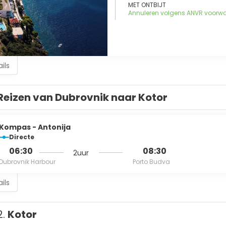
MET ONTBIJT
Annuleren volgens ANVR voorw
ils
Reizen van Dubrovnik naar Kotor
Kompas - Antonija
Directe
06:30
08:30
2uur
Dubrovnik Harbour
Porto Budva
ils
2.
Kotor