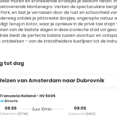
wse muren en kronkelende straatjes je welkom heten. In Ko
betoverende Montenegro. Verken de spectaculaire bergla
Park, en laat je verrassen door de rust en schoonheid van 
derweg ontdek je pittoreske dorpjes, ongerepte natuur en 
ndigt terug in Kotor, waar je opnieuw in de privé taxi stap
eten van de laatste dagen in deze iconische stad vol ge
reis biedt de perfecte balans tussen avontuur en ontspan
 ontdekken – van de kristalheldere kustlijnen tot de in
g tot dag
Reizen van Amsterdam naar Dubrovnik
Transavia Holland - HV 5005
Directe
06:55
09:05
2uur 10min
Rotterdam
(RTM)
Dubrovnik
(DBV)