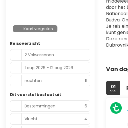
middeleeu
door het 
Nationaal 
Budva. On
Je reis ei
Kaart vergroten
kunt geni
Deze rond
Reisoverzicht
Dubrovnik
2 Volwassenen
1 aug 2026 - 12 aug 2026
Van da
nachten
11
01
aug
Dit voorstel bestaat uit
Bestemmingen
6
Vlucht
4