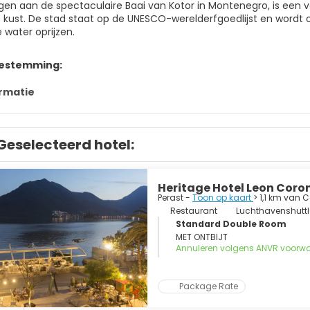
egen aan de spectaculaire Baai van Kotor in Montenegro, is een
e kust. De stad staat op de UNESCO-werelderfgoedlijst en wordt o
 water oprijzen.
bestemming:
rmatie
Geselecteerd hotel:
Heritage Hotel Leon Coro
Perast -
Toon op kaart
> 1,1 km van C
Restaurant
Luchthavenshuttl
Standard Double Room
MET ONTBIJT
Annuleren volgens ANVR voorw
Package Rate