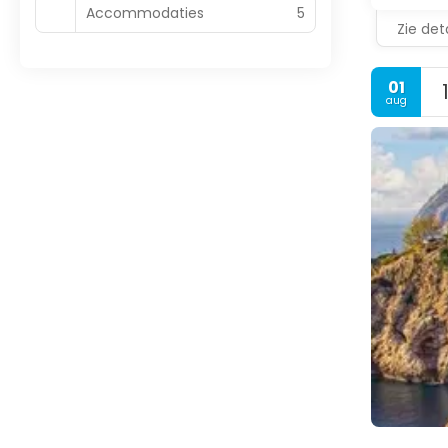
Accommodaties
5
Zie deta
01
aug