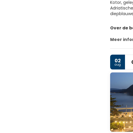
Kotor, gel
Adriatisch
diepblauwe
Over de 
Meer info
02
aug