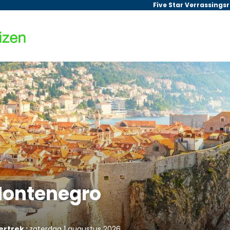
Five Star Verrassings
Montenegro
ertrek :
zaterdag 1 augustus 2026