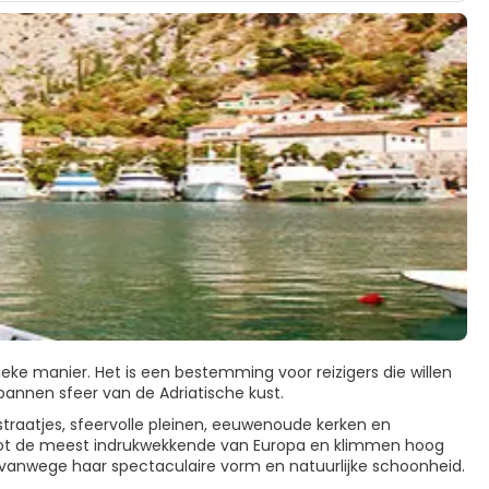
e manier. Het is een bestemming voor reizigers die willen
annen sfeer van de Adriatische kust.
traatjes, sfeervolle pleinen, eeuwenoude kerken en
 tot de meest indrukwekkende van Europa en klimmen hoog
d vanwege haar spectaculaire vorm en natuurlijke schoonheid.