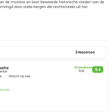
 van de mooiste en best bewaarde historische steden van de
mringd door steile bergen die rechtstreeks uit het
3 Nachten
nato
Grandioos
9,4
536
enter
e
Uitzicht op zee
aarden