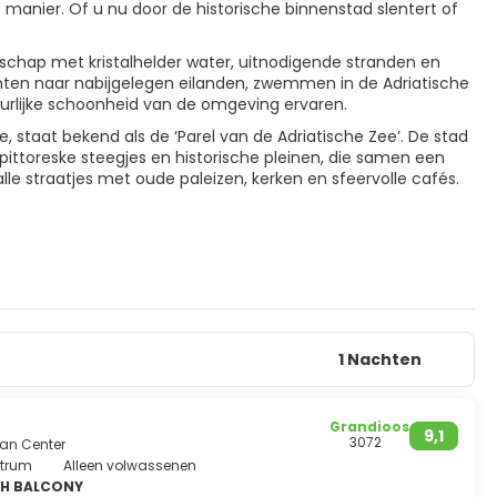
manier. Of u nu door de historische binnenstad slentert of
dschap met kristalhelder water, uitnodigende stranden en
hten naar nabijgelegen eilanden, zwemmen in de Adriatische
uurlijke schoonheid van de omgeving ervaren.
e, staat bekend als de ‘Parel van de Adriatische Zee’. De stad
ttoreske steegjes en historische pleinen, die samen een
le straatjes met oude paleizen, kerken en sfeervolle cafés.
1 Nachten
Grandioos
9,1
3072
van Center
ntrum
Alleen volwassenen
ITH BALCONY