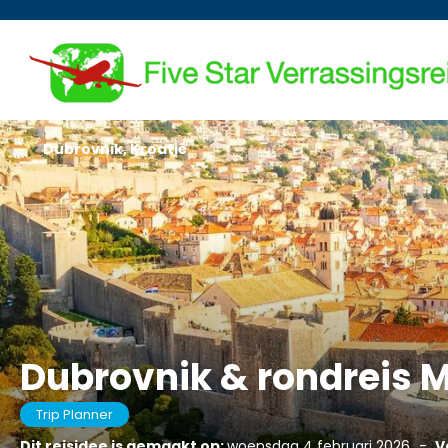
Dubrovnik, Kroatië
Dubrovnik & rondreis 
Trip Planner
Dit reisidee is gemaakt op:
woensdag 4 februari 2026
-
V