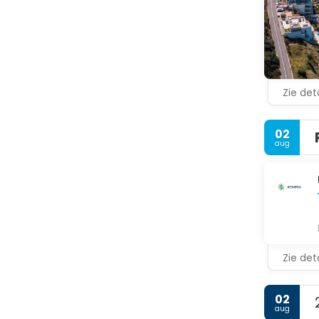
Zie deta
02
aug
Zie deta
02
aug