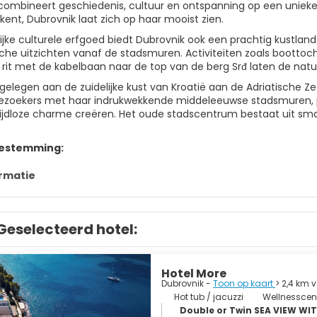
combineert geschiedenis, cultuur en ontspanning op een unieke 
kent, Dubrovnik laat zich op haar mooist zien.
rijke culturele erfgoed biedt Dubrovnik ook een prachtig kustlan
he uitzichten vanaf de stadsmuren. Activiteiten zoals boottoc
 rit met de kabelbaan naar de top van de berg Srđ laten de nat
gelegen aan de zuidelijke kust van Kroatië aan de Adriatische Ze
ezoekers met haar indrukwekkende middeleeuwse stadsmuren, pi
tijdloze charme creëren. Het oude stadscentrum bestaat uit smal
bestemming:
rmatie
Geselecteerd hotel:
Hotel More
Dubrovnik -
Toon op kaart
> 2,4 km 
Hot tub / jacuzzi
Wellnessce
Double or Twin SEA VIEW W