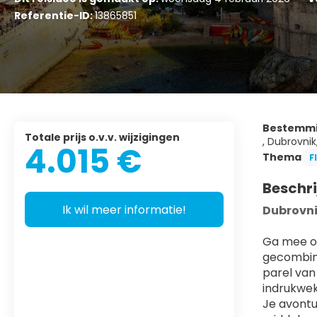
Referentie-ID:
13865851
Bestemm
Totale prijs o.v.v. wijzigingen
, Dubrovnik
4.015 €
Thema
F
Beschri
Ik wil meer informatie!
Dubrovni
Ga mee op
gecombine
parel van
indrukwe
Je avontu