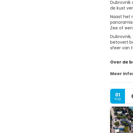
Dubrovnik 
de kust ver
Naast het 
panoramisc
Zee of een
Dubrovnik, 
betovert b
sfeer van 
Over de 
Meer info
01
aug