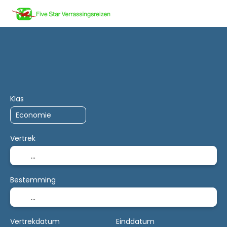
Trip Planner
AI Planner
Accommodatie
Vervoe
Klas
Vertrek
Bestemming
Vertrekdatum
Einddatum