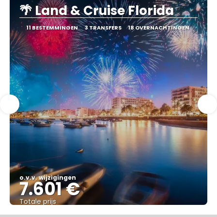
🌴 Land & Cruise Florida
11 BESTEMMINGEN
3 TRANSFERS
18 OVERNACHTINGEN
o.v.v. wijzigingen
7.601 €
Totale prijs
Bekijk